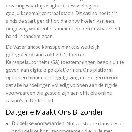
ervaring waarbij veiligheid, afwisseling en
gebruiksgemak centraal staan. Dit casino heeft z’n
sinds de start gericht op die ontwikkelen van een
omgeving waar entertainment en betrouwbaarheid
hand in tandem gaan.
De Vaderlandse kansspelmarkt is wettelijk
gereguleerd sinds okt 2021, toen de
Kansspelautoriteit (KSA) toestemmingen begon uit te
geven aan digitale gokplatformen. Ons platform
opereren binnen die regelgeving en zorgen ervoor
dat alle handelingen volledig voldoen aan de rigide
voorwaarden die gesteld zijn aan officiële online
casino’s in Nederland.
Datgene Maakt Ons Bijzonder
Duidelijke voorwaarden:
Nul verstopte clausules of
onduidelijke bonusvoorwaarden die jullie met