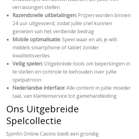
verrassingen stellen
Razendsnelle uitbetalingen:
Prijzen worden binnen
24 uur uitgevoerd, zodat jullie snel kunnen
genieten van het verdiende bedrag
Mobile optimalisatie:
Speel waar en als je wilt
middels smartphone of tablet zonder
kwaliteitsverlies
Veilig spelen:
Uitgebreide tools om beperkingen in
te stellen en controle te behouden over jullie
spelpatroon
Nederlandse interface:
Alle content in jullie moeder
taal, van klantenservice tot gamehandleiding
Ons Uitgebreide
Spelcollectie
Spinfin Online Casino biedt een grondig