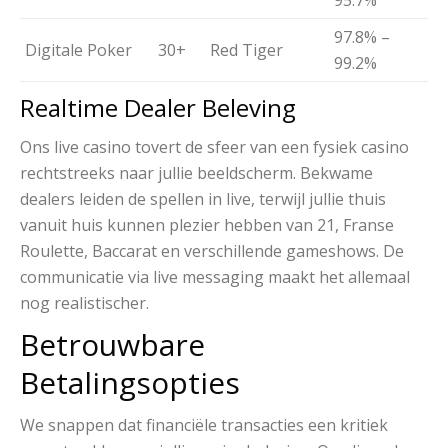
95.7%
97.8% –
Digitale Poker
30+
Red Tiger
99.2%
Realtime Dealer Beleving
Ons live casino tovert de sfeer van een fysiek casino
rechtstreeks naar jullie beeldscherm. Bekwame
dealers leiden de spellen in live, terwijl jullie thuis
vanuit huis kunnen plezier hebben van 21, Franse
Roulette, Baccarat en verschillende gameshows. De
communicatie via live messaging maakt het allemaal
nog realistischer.
Betrouwbare
Betalingsopties
We snappen dat financiële transacties een kritiek