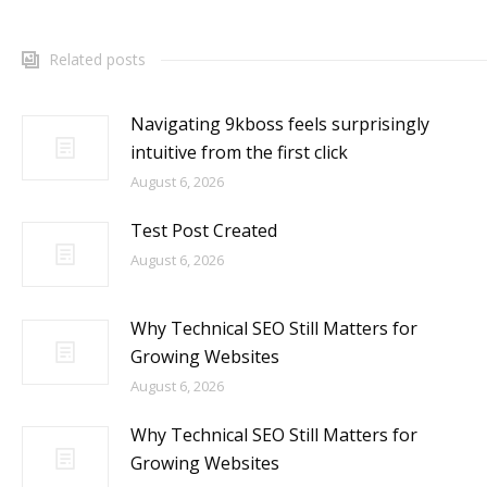
Related posts
Navigating 9kboss feels surprisingly
intuitive from the first click
August 6, 2026
Test Post Created
August 6, 2026
Why Technical SEO Still Matters for
Growing Websites
August 6, 2026
Why Technical SEO Still Matters for
Growing Websites