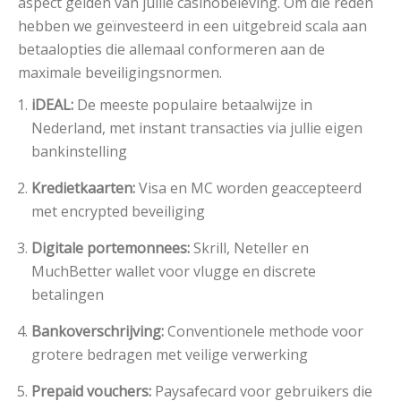
aspect gelden van jullie casinobeleving. Om die reden
hebben we geïnvesteerd in een uitgebreid scala aan
betaalopties die allemaal conformeren aan de
maximale beveiligingsnormen.
iDEAL:
De meeste populaire betaalwijze in
Nederland, met instant transacties via jullie eigen
bankinstelling
Kredietkaarten:
Visa en MC worden geaccepteerd
met encrypted beveiliging
Digitale portemonnees:
Skrill, Neteller en
MuchBetter wallet voor vlugge en discrete
betalingen
Bankoverschrijving:
Conventionele methode voor
grotere bedragen met veilige verwerking
Prepaid vouchers:
Paysafecard voor gebruikers die