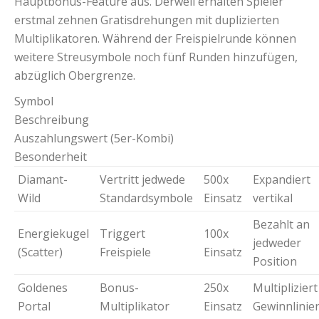
Hauptbonus-Feature aus. Derweil erhalten Spieler
erstmal zehnen Gratisdrehungen mit duplizierten
Multiplikatoren. Während der Freispielrunde können
weitere Streusymbole noch fünf Runden hinzufügen,
abzüglich Obergrenze.
Symbol
Beschreibung
Auszahlungswert (5er-Kombi)
Besonderheit
Diamant-
Vertritt jedwede
500x
Expandiert
Wild
Standardsymbole
Einsatz
vertikal
Bezahlt an
Energiekugel
Triggert
100x
jedweder
(Scatter)
Freispiele
Einsatz
Position
Goldenes
Bonus-
250x
Multipliziert
Portal
Multiplikator
Einsatz
Gewinnlinie