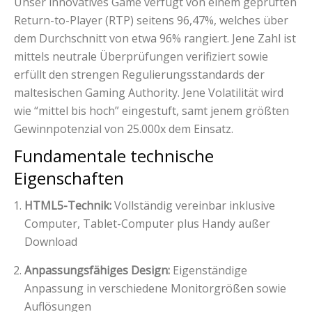
Unser innovatives Game verfügt von einem geprüften
Return-to-Player (RTP) seitens 96,47%, welches über
dem Durchschnitt von etwa 96% rangiert. Jene Zahl ist
mittels neutrale Überprüfungen verifiziert sowie
erfüllt den strengen Regulierungsstandards der
maltesischen Gaming Authority. Jene Volatilität wird
wie “mittel bis hoch” eingestuft, samt jenem größten
Gewinnpotenzial von 25.000x dem Einsatz.
Fundamentale technische
Eigenschaften
HTML5-Technik:
Vollständig vereinbar inklusive
Computer, Tablet-Computer plus Handy außer
Download
Anpassungsfähiges Design:
Eigenständige
Anpassung in verschiedene Monitorgrößen sowie
Auflösungen