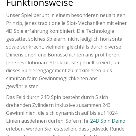
Funktionsweise
Unser Spiel beruht in einem besonderen neuartigen
Prinzip, jenes traditionelle Slot-Mechaniken mit einer
4D Spielerfahrung kombiniert. Die Technologie
gestattet solches Spielern, nicht lediglich horizontal
sowie senkrecht, vielmehr gleichfalls durch diverse
Dimensionen und Bonusschichten ans profitieren.
Jene revolutionäre Struktur ist speziell kreiert, um
dieses Spielerengagement zu maximieren plus
simultan faire Gewinnmöglichkeiten ans
gewährleisten.
Das Feld durch 24D Spin besteht durch 5 sich
drehenden Zylindern inklusive zusammen 243
Gewinnlinien, die sich dynamisch auf bis auf 1024
Linien ausdehnen dürfen. Sofern Ihr
24D Spin Demo
erleben, werden Sie feststellen, dass jedwede Runde