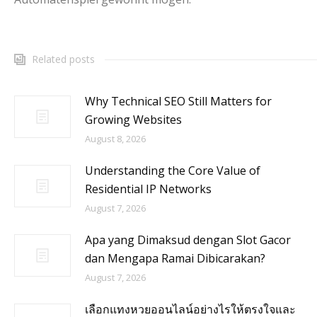
Related posts
Why Technical SEO Still Matters for
Growing Websites
August 8, 2026
Understanding the Core Value of
Residential IP Networks
August 7, 2026
Apa yang Dimaksud dengan Slot Gacor
dan Mengapa Ramai Dibicarakan?
August 7, 2026
เลือกแทงหวยออนไลน์อย่างไรให้ตรงใจและ