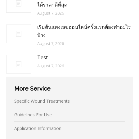
ได้ราคาดีที่สุด
August 7, 2026
เริ่มต้นแทงเลขออนไลน์ครั้งแรกต้องทำอะไร
บ้าง
August 7, 2026
Test
August 7, 2026
More Service
Specific Wound Treatments
Guidelines For Use
Application Information