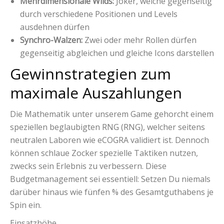
Mehrdimensionale Wilds:
Joker, welche gegenseitig
durch verschiedene Positionen und Levels
ausdehnen dürfen
Synchro-Walzen:
Zwei oder mehr Rollen dürfen
gegenseitig abgleichen und gleiche Icons darstellen
Gewinnstrategien zum
maximale Auszahlungen
Die Mathematik unter unserem Game gehorcht einem
speziellen beglaubigten RNG (RNG), welcher seitens
neutralen Laboren wie eCOGRA validiert ist. Dennoch
können schlaue Zocker spezielle Taktiken nutzen,
zwecks sein Erlebnis zu verbessern. Diese
Budgetmanagement sei essentiell: Setzen Du niemals
darüber hinaus wie fünfen % des Gesamtguthabens je
Spin ein.
Einsatzhöhe