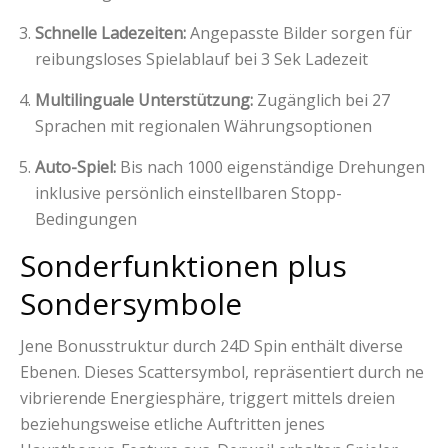
Schnelle Ladezeiten:
Angepasste Bilder sorgen für
reibungsloses Spielablauf bei 3 Sek Ladezeit
Multilinguale Unterstützung:
Zugänglich bei 27
Sprachen mit regionalen Währungsoptionen
Auto-Spiel:
Bis nach 1000 eigenständige Drehungen
inklusive persönlich einstellbaren Stopp-
Bedingungen
Sonderfunktionen plus
Sondersymbole
Jene Bonusstruktur durch 24D Spin enthält diverse
Ebenen. Dieses Scattersymbol, repräsentiert durch ne
vibrierende Energiesphäre, triggert mittels dreien
beziehungsweise etliche Auftritten jenes