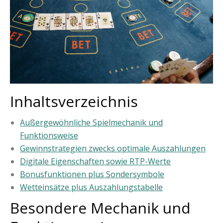
Inhaltsverzeichnis
Außergewöhnliche Spielmechanik und
Funktionsweise
Gewinnstrategien zwecks optimale Auszahlungen
Digitale Eigenschaften sowie RTP-Werte
Bonusfunktionen plus Sondersymbole
Wetteinsätze plus Auszahlungstabelle
Besondere Mechanik und