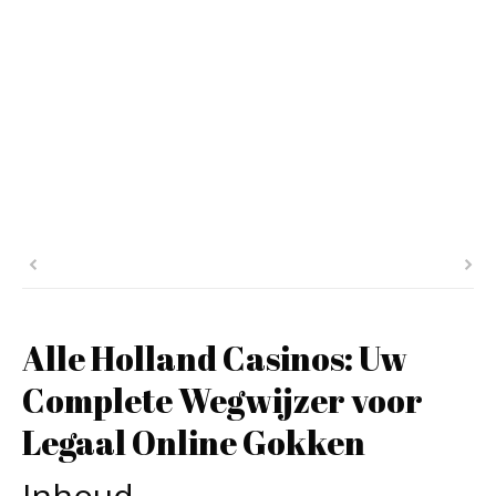
Alle Holland Casinos: Uw
Complete Wegwijzer voor
Legaal Online Gokken
Inhoud