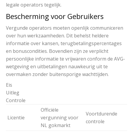
legale operators tegelijk.
Bescherming voor Gebruikers
Vergunde operators moeten openlijk communiceren
over hun werkzaamheden. Dit behelst heldere
informatie over kansen, terugbetalingspercentages
en bonuscondities. Bovendien zijn ze verplicht
persoonlijke informatie te vrijwaren conform de AVG-
wetgeving en uitbetalingen nauwkeurig uit te
overmaken zonder buitensporige wachttijden.
Eis
Uitleg
Controle
Officiële
Voortdurende
Licentie
vergunning voor
controle
NL gokmarkt