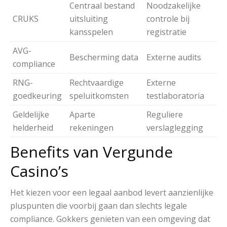
Centraal bestand
Noodzakelijke
CRUKS
uitsluiting
controle bij
kansspelen
registratie
AVG-
Bescherming data
Externe audits
compliance
RNG-
Rechtvaardige
Externe
goedkeuring
speluitkomsten
testlaboratoria
Geldelijke
Aparte
Reguliere
helderheid
rekeningen
verslaglegging
Benefits van Vergunde
Casino’s
Het kiezen voor een legaal aanbod levert aanzienlijke
pluspunten die voorbij gaan dan slechts legale
compliance. Gokkers genieten van een omgeving dat