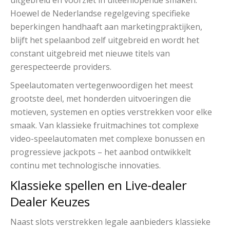
uitgebreid en voorziet in uiteenlopende smaken.
Hoewel de Nederlandse regelgeving specifieke
beperkingen handhaaft aan marketingpraktijken,
blijft het spelaanbod zelf uitgebreid en wordt het
constant uitgebreid met nieuwe titels van
gerespecteerde providers.
Speelautomaten vertegenwoordigen het meest
grootste deel, met honderden uitvoeringen die
motieven, systemen en opties verstrekken voor elke
smaak. Van klassieke fruitmachines tot complexe
video-speelautomaten met complexe bonussen en
progressieve jackpots – het aanbod ontwikkelt
continu met technologische innovaties.
Klassieke spellen en Live-dealer
Dealer Keuzes
Naast slots verstrekken legale aanbieders klassieke