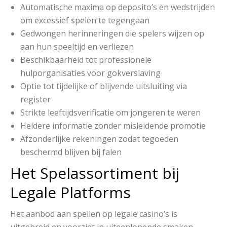
Automatische maxima op deposito’s en wedstrijden
om excessief spelen te tegengaan
Gedwongen herinneringen die spelers wijzen op
aan hun speeltijd en verliezen
Beschikbaarheid tot professionele
hulporganisaties voor gokverslaving
Optie tot tijdelijke of blijvende uitsluiting via
register
Strikte leeftijdsverificatie om jongeren te weren
Heldere informatie zonder misleidende promotie
Afzonderlijke rekeningen zodat tegoeden
beschermd blijven bij falen
Het Spelassortiment bij
Legale Platforms
Het aanbod aan spellen op legale casino’s is