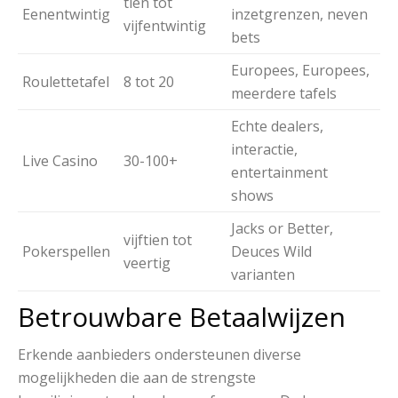
tien tot
Eenentwintig
inzetgrenzen, neven
vijfentwintig
bets
Europees, Europees,
Roulettetafel
8 tot 20
meerdere tafels
Echte dealers,
interactie,
Live Casino
30-100+
entertainment
shows
Jacks or Better,
vijftien tot
Pokerspellen
Deuces Wild
veertig
varianten
Betrouwbare Betaalwijzen
Erkende aanbieders ondersteunen diverse
mogelijkheden die aan de strengste