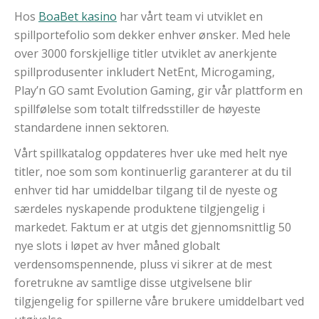
Hos
BoaBet kasino
har vårt team vi utviklet en
spillportefolio som dekker enhver ønsker. Med hele
over 3000 forskjellige titler utviklet av anerkjente
spillprodusenter inkludert NetEnt, Microgaming,
Play’n GO samt Evolution Gaming, gir vår plattform en
spillfølelse som totalt tilfredsstiller de høyeste
standardene innen sektoren.
Vårt spillkatalog oppdateres hver uke med helt nye
titler, noe som som kontinuerlig garanterer at du til
enhver tid har umiddelbar tilgang til de nyeste og
særdeles nyskapende produktene tilgjengelig i
markedet. Faktum er at utgis det gjennomsnittlig 50
nye slots i løpet av hver måned globalt
verdensomspennende, pluss vi sikrer at de mest
foretrukne av samtlige disse utgivelsene blir
tilgjengelig for spillerne våre brukere umiddelbart ved