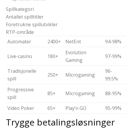
Spillkategori
Antallet spilltitler
Foretrukne spillutvikler
RTP-område
Automater
2400+
NetEnt
94-98%
Evolution
Live-casino
180+
97-99%
Gaming
Tradisjonelle
96-
250+
Microgaming
spill
99.5%
Progressive
85+
Microgaming
88-95%
spill
Video Poker
65+
Play’n GO
95-99%
Trygge betalingsløsninger