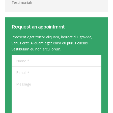
Testimonials
Request an appointmrnt
Praesent eget tortor aliquam, laoreet dui gravida,
varius erat. Aliquam eget enim eu purus cursus
vestibulum eu non arcu lorem.
Name *
E-mail *
Message