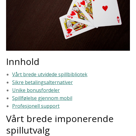
Innhold
Vårt brede utvidede spillbibliotek
Sikre betalingsalternativer
Unike bonusfordeler
Spillfølelse gjennom mobil
Profesjonell support
Vårt brede imponerende
spillutvalg