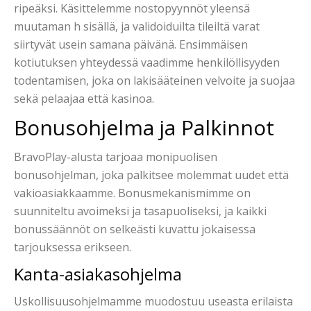
ripeäksi. Käsittelemme nostopyynnöt yleensä
muutaman h sisällä, ja validoiduilta tileiltä varat
siirtyvät usein samana päivänä. Ensimmäisen
kotiutuksen yhteydessä vaadimme henkilöllisyyden
todentamisen, joka on lakisääteinen velvoite ja suojaa
sekä pelaajaa että kasinoa.
Bonusohjelma ja Palkinnot
BravoPlay-alusta tarjoaa monipuolisen
bonusohjelman, joka palkitsee molemmat uudet että
vakioasiakkaamme. Bonusmekanismimme on
suunniteltu avoimeksi ja tasapuoliseksi, ja kaikki
bonussäännöt on selkeästi kuvattu jokaisessa
tarjouksessa erikseen.
Kanta-asiakasohjelma
Uskollisuusohjelmamme muodostuu useasta erilaista