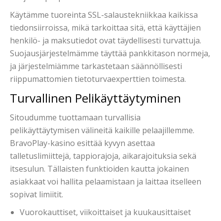
Käytämme tuoreinta SSL-salaustekniikkaa kaikissa
tiedonsiirroissa, mikä tarkoittaa sitä, että käyttäjien
henkilö- ja maksutiedot ovat täydellisesti turvattuja.
Suojausjärjestelmämme täyttää pankkitason normeja,
ja järjestelmiämme tarkastetaan säännöllisesti
riippumattomien tietoturvaexperttien toimesta.
Turvallinen Pelikäyttäytyminen
Sitoudumme tuottamaan turvallisia
pelikäyttäytymisen välineitä kaikille pelaajillemme.
BravoPlay-kasino esittää kyvyn asettaa
talletuslimiittejä, tappiorajoja, aikarajoituksia sekä
itsesulun. Tällaisten funktioiden kautta jokainen
asiakkaat voi hallita pelaamistaan ja laittaa itselleen
sopivat limiitit.
Vuorokauttiset, viikoittaiset ja kuukausittaiset