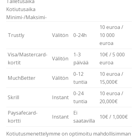
Talletusaika
Kotiutusaika
Minimi-/Maksimi-
10 euroa /
Trustly
Välitön
0-24h
10 000
euroa
Visa/Mastercard-
1-3
10€ / 5 000
Välitön
kortit
päivää
euroa
0-12
10 euroa /
MuchBetter
Välitön
tuntia
15,000€
0-24
10 euroa /
Skrill
Instant
tuntia
20,000€
Paysafecard-
Ei
Instant
10€ / 1,000€
kortti
saatavilla
Kotiutusmenettelymme on optimoitu mahdollisimman