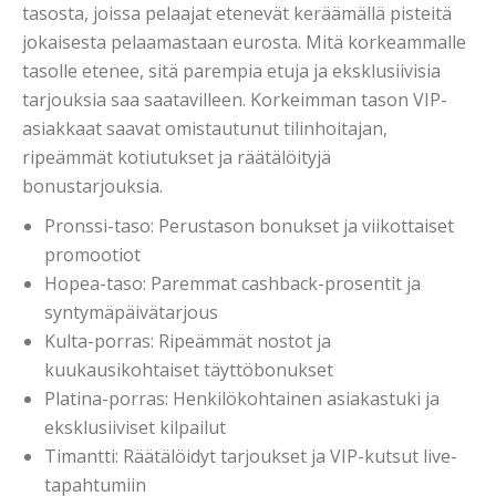
tasosta, joissa pelaajat etenevät keräämällä pisteitä
jokaisesta pelaamastaan eurosta. Mitä korkeammalle
tasolle etenee, sitä parempia etuja ja eksklusiivisia
tarjouksia saa saatavilleen. Korkeimman tason VIP-
asiakkaat saavat omistautunut tilinhoitajan,
ripeämmät kotiutukset ja räätälöityjä
bonustarjouksia.
Pronssi-taso: Perustason bonukset ja viikottaiset
promootiot
Hopea-taso: Paremmat cashback-prosentit ja
syntymäpäivätarjous
Kulta-porras: Ripeämmät nostot ja
kuukausikohtaiset täyttöbonukset
Platina-porras: Henkilökohtainen asiakastuki ja
eksklusiiviset kilpailut
Timantti: Räätälöidyt tarjoukset ja VIP-kutsut live-
tapahtumiin