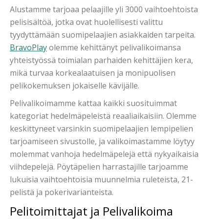
Alustamme tarjoaa pelaajille yli 3000 vaihtoehtoista
pelisisältöä, jotka ovat huolellisesti valittu
tyydyttämään suomipelaajien asiakkaiden tarpeita.
BravoPlay
olemme kehittänyt pelivalikoimansa
yhteistyössä toimialan parhaiden kehittäjien kera,
mikä turvaa korkealaatuisen ja monipuolisen
pelikokemuksen jokaiselle kävijälle.
Pelivalikoimamme kattaa kaikki suosituimmat
kategoriat hedelmäpeleistä reaaliaikaisiin. Olemme
keskittyneet varsinkin suomipelaajien lempipelien
tarjoamiseen sivustolle, ja valikoimastamme löytyy
molemmat vanhoja hedelmäpelejä että nykyaikaisia
viihdepelejä. Pöytäpelien harrastajille tarjoamme
lukuisia vaihtoehtoisia muunnelmia ruleteista, 21-
pelistä ja pokerivarianteista.
Pelitoimittajat ja Pelivalikoima