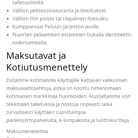
talletuslimiitit
Välitön pelisessioseuranta ja ilmoitukset
Välitön tilin poisto tai tilapäinen itsesulku
Kumppanuus Peluuri-järjestön avulla
Nuorten pelaamisen estäminen tiukalla identiteetin
todentamisella
Maksutavat ja
Kotiutusmenettely
Esitämme kotimaisille käyttäjille kattavan valikoiman
maksuvaihtoehtoja, jotka on koottu nimenomaan
kotimaisen markkinaa huomioiden. Alustaltamme voit
tekemään talletuksia ja nostoja nopeasti sekä
turvallisesti käyttäen suosituimpia
pankkisiirtopalveluita, e-lompakoita ja luottokortteja.
Maksumenetelmä