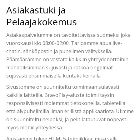
Asiakastuki ja
Pelaajakokemus
Asiakaspalvelumme on tavoitettavissa suomeksi joka
vuorokausi klo 08:00-02:00. Tarjoamme apua live-
chatin, sähköpostin ja puhelimen välityksellä.
Päämäärämme on vastata kaikkiin yhteydenottoihin
mahdollisimman sujuvasti ja ratkoa ongelmat
sujuvasti ensimmäisellä kontaktikerralla.
Sivustomme on suunniteltu toimimaan sulavasti
kaikilla laitteilla. BravoPlay-alusta toimii täysin
responsiivisesti molemmat tietokoneilla, tableteilla
että älypuhelimilla ilman erillistä applikaatiota. UI:mme
on suunniteltu helpoksi, ja pelit latautuvat nopeasti
myös mobiiliyhteydessä.
Alustamme tukee HTML5-tekniikkaa, mikä sallii