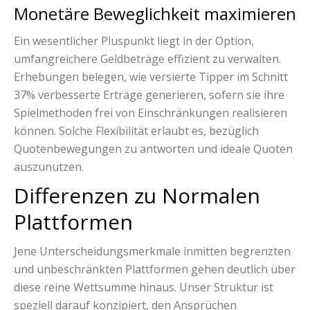
Monetäre Beweglichkeit maximieren
Ein wesentlicher Pluspunkt liegt in der Option,
umfangreichere Geldbeträge effizient zu verwalten.
Erhebungen belegen, wie versierte Tipper im Schnitt
37% verbesserte Erträge generieren, sofern sie ihre
Spielmethoden frei von Einschränkungen realisieren
können. Solche Flexibilität erlaubt es, bezüglich
Quotenbewegungen zu antworten und ideale Quoten
auszunutzen.
Differenzen zu Normalen
Plattformen
Jene Unterscheidungsmerkmale inmitten begrenzten
und unbeschränkten Plattformen gehen deutlich über
diese reine Wettsumme hinaus. Unser Struktur ist
speziell darauf konzipiert, den Ansprüchen