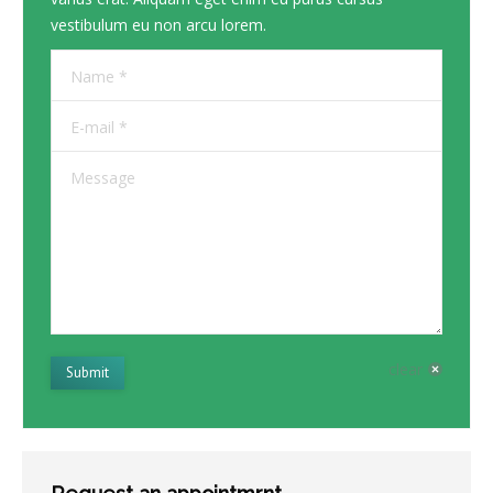
vestibulum eu non arcu lorem.
Name *
E-mail *
Message
clear
Submit