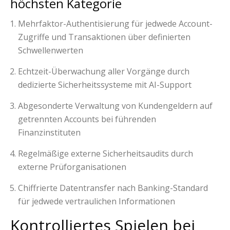
höchsten Kategorie
Mehrfaktor-Authentisierung für jedwede Account-
Zugriffe und Transaktionen über definierten
Schwellenwerten
Echtzeit-Überwachung aller Vorgänge durch
dedizierte Sicherheitssysteme mit AI-Support
Abgesonderte Verwaltung von Kundengeldern auf
getrennten Accounts bei führenden
Finanzinstituten
Regelmäßige externe Sicherheitsaudits durch
externe Prüforganisationen
Chiffrierte Datentransfer nach Banking-Standard
für jedwede vertraulichen Informationen
Kontrolliertes Spielen bei