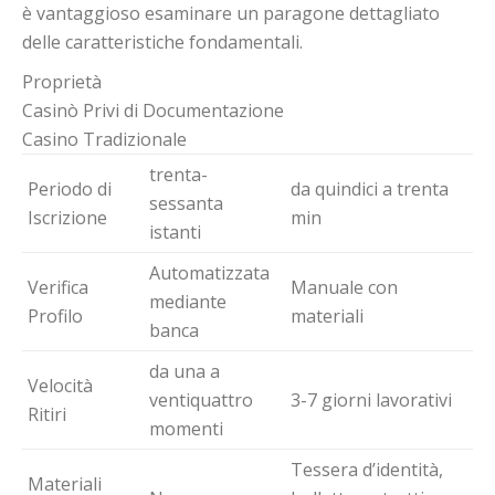
è vantaggioso esaminare un paragone dettagliato
delle caratteristiche fondamentali.
Proprietà
Casinò Privi di Documentazione
Casino Tradizionale
trenta-
Periodo di
da quindici a trenta
sessanta
Iscrizione
min
istanti
Automatizzata
Verifica
Manuale con
mediante
Profilo
materiali
banca
da una a
Velocità
ventiquattro
3-7 giorni lavorativi
Ritiri
momenti
Tessera d’identità,
Materiali