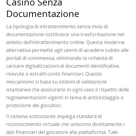
Casino Senza
Documentazione
La tipologia di intrattenimento senza invio di
documentazione costituisce una trasformazione nel
ambito dell’intrattenimento online. Questa moderna
alternativa permette agli utenti di accedere subito alle
portali di scommessa, eliminando la richiesta di
caricare digitalizzazioni di documenti identificative,
ricevute o estratti conto finanziari. Questo
meccanismo si basa su sistemi di validazione
istantanea che assicurano in ogni caso il rispetto delle
regolamentazioni vigenti in tema di antiriciclaggio e
protezione dei giocatori.
Il sistema sottostante impiega standard di
riconoscimento virtuale che uniscono direttamente i
dati finanziari del giocatore alla piattaforma. Tale