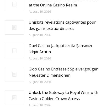
at the Online Casino Realm
August 10, 2026
Unislots révélations captivantes pour
des gains extraordinaires
August 10, 2026
Duel Casino Jackpotları ilə Şansınızı
İkiqat Artırın
August 10, 2026
Gioo Casino Entfesselt Spielvergnügen
Neuester Dimensionen
August 10, 2026
Unlock the Gateway to Royal Wins with
Casino Golden Crown Access
August 10, 2026