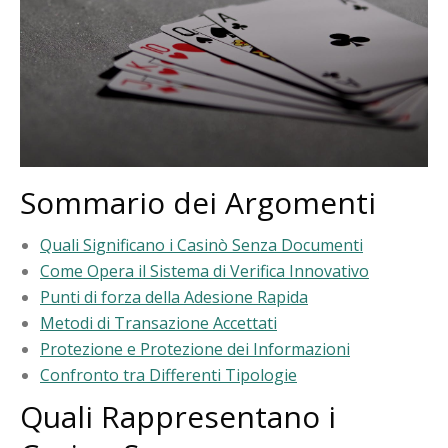
Sommario dei Argomenti
Quali Significano i Casinò Senza Documenti
Come Opera il Sistema di Verifica Innovativo
Punti di forza della Adesione Rapida
Metodi di Transazione Accettati
Protezione e Protezione dei Informazioni
Confronto tra Differenti Tipologie
Quali Rappresentano i