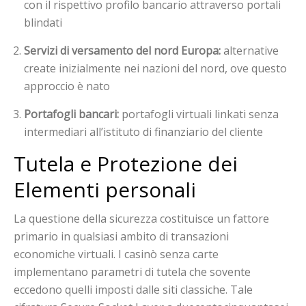
con il rispettivo profilo bancario attraverso portali
blindati
Servizi di versamento del nord Europa:
alternative
create inizialmente nei nazioni del nord, ove questo
approccio è nato
Portafogli bancari:
portafogli virtuali linkati senza
intermediari all’istituto di finanziario del cliente
Tutela e Protezione dei
Elementi personali
La questione della sicurezza costituisce un fattore
primario in qualsiasi ambito di transazioni
economiche virtuali. I casinò senza carte
implementano parametri di tutela che sovente
eccedono quelli imposti dalle siti classiche. Tale