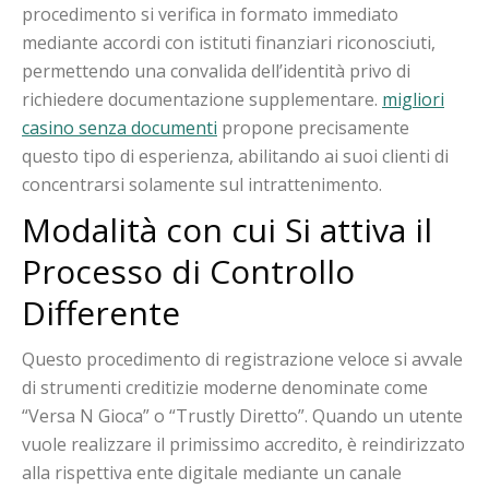
procedimento si verifica in formato immediato
mediante accordi con istituti finanziari riconosciuti,
permettendo una convalida dell’identità privo di
richiedere documentazione supplementare.
migliori
casino senza documenti
propone precisamente
questo tipo di esperienza, abilitando ai suoi clienti di
concentrarsi solamente sul intrattenimento.
Modalità con cui Si attiva il
Processo di Controllo
Differente
Questo procedimento di registrazione veloce si avvale
di strumenti creditizie moderne denominate come
“Versa N Gioca” o “Trustly Diretto”. Quando un utente
vuole realizzare il primissimo accredito, è reindirizzato
alla rispettiva ente digitale mediante un canale