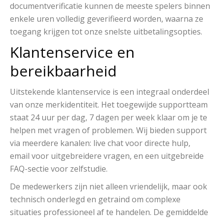
documentverificatie kunnen de meeste spelers binnen
enkele uren volledig geverifieerd worden, waarna ze
toegang krijgen tot onze snelste uitbetalingsopties.
Klantenservice en
bereikbaarheid
Uitstekende klantenservice is een integraal onderdeel
van onze merkidentiteit. Het toegewijde supportteam
staat 24 uur per dag, 7 dagen per week klaar om je te
helpen met vragen of problemen. Wij bieden support
via meerdere kanalen: live chat voor directe hulp,
email voor uitgebreidere vragen, en een uitgebreide
FAQ-sectie voor zelfstudie.
De medewerkers zijn niet alleen vriendelijk, maar ook
technisch onderlegd en getraind om complexe
situaties professioneel af te handelen. De gemiddelde