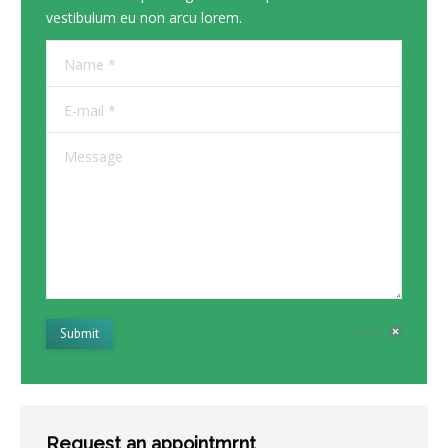
vestibulum eu non arcu lorem.
Name *
E-mail *
Message
clear
Submit
Request an appointmrnt