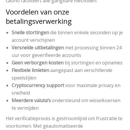
casino faciliteert alle gangbare methoden.
Voordelen van onze
betalingsverwerking
Snelle stortingen
die binnen enkele seconden op je
account verschijnen
Versnelde uitbetalingen
met processing binnen 24
uur voor geverifieerde accounts
Geen verborgen kosten
bij stortingen en opnames
Flexibele limieten
aangepast aan verschillende
speelstijlen
Cryptocurrency support
voor maximale privacy en
snelheid
Meerdere valuta’s
ondersteund om wisselkoersen
te vermijden
Het verificatieproces is gestroomlijnd om frustratie te
voorkomen. Met geautomatiseerde