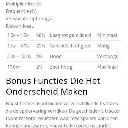
Multiplier Bereik
Frequentie (%)
Verwachte Opbrengst
Risico Niveau
1.0x – 1.5x
68%
Laag tot gemiddeld
Minimaal
1.5x – 3.0x
22%
Gemiddeld tot goed
Matig
3.0x – 10.0x
8%
Hoog
Verhoogd
10.0x+
2%
Zeer hoog
Maximaal
Bonus Functies Die Het
Onderscheid Maken
Naast het kernspel bieden wij verschillende features
die de spelervaring verrijken. De geschiedenis tracker
toont recente resultaten waarmee spelers patronen
kunnen analyseren, hoewel elke ronde natuurlijk