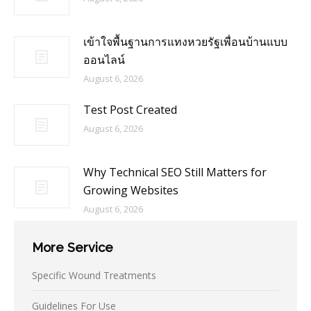
เข้าใจพื้นฐานการแทงหวยรัฐเพื่อนบ้านแบบ
ออนไลน์
August 6, 2026
Test Post Created
August 6, 2026
Why Technical SEO Still Matters for
Growing Websites
August 6, 2026
More Service
Specific Wound Treatments
Guidelines For Use