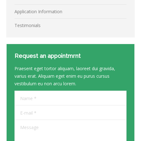
Application Information
Testimonials
Request an appointmrnt
Praesent eget tortor aliquam, laoreet dui gravida,
varius erat. Aliquam eget enim eu purus cursus
vestibulum eu non arcu lorem.
Name *
E-mail *
Message