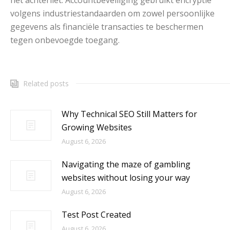
volgens industriestandaarden om zowel persoonlijke
gegevens als financiële transacties te beschermen
tegen onbevoegde toegang.
Related posts
Why Technical SEO Still Matters for
Growing Websites
August 6, 2026
Navigating the maze of gambling
websites without losing your way
August 6, 2026
Test Post Created
August 6, 2026