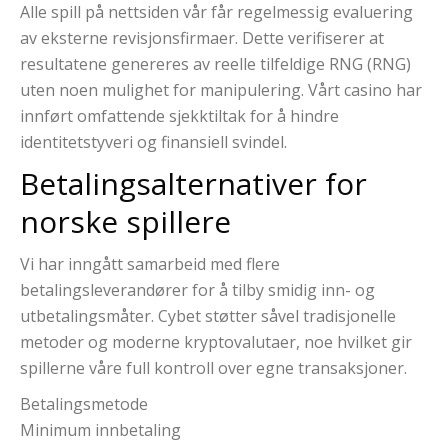
Alle spill på nettsiden vår får regelmessig evaluering
av eksterne revisjonsfirmaer. Dette verifiserer at
resultatene genereres av reelle tilfeldige RNG (RNG)
uten noen mulighet for manipulering. Vårt casino har
innført omfattende sjekktiltak for å hindre
identitetstyveri og finansiell svindel.
Betalingsalternativer for
norske spillere
Vi har inngått samarbeid med flere
betalingsleverandører for å tilby smidig inn- og
utbetalingsmåter. Cybet støtter såvel tradisjonelle
metoder og moderne kryptovalutaer, noe hvilket gir
spillerne våre full kontroll over egne transaksjoner.
Betalingsmetode
Minimum innbetaling