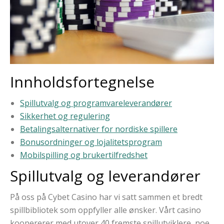
Innholdsfortegnelse
Spillutvalg og programvareleverandører
Sikkerhet og regulering
Betalingsalternativer for nordiske spillere
Bonusordninger og lojalitetsprogram
Mobilspilling og brukertilfredshet
Spillutvalg og leverandører
På oss på Cybet Casino har vi satt sammen et bredt
spillbibliotek som oppfyller alle ønsker. Vårt casino
koopererer med utover 40 fremste spillutviklere, noe