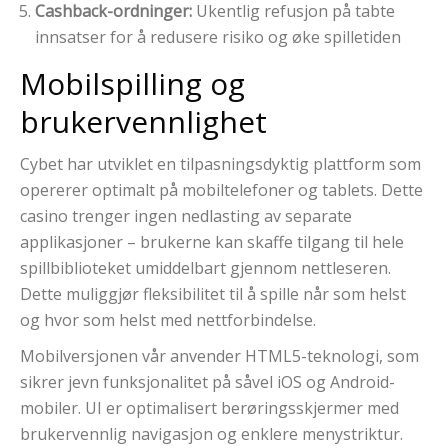
Cashback-ordninger:
Ukentlig refusjon på tabte
innsatser for å redusere risiko og øke spilletiden
Mobilspilling og
brukervennlighet
Cybet har utviklet en tilpasningsdyktig plattform som
opererer optimalt på mobiltelefoner og tablets. Dette
casino trenger ingen nedlasting av separate
applikasjoner – brukerne kan skaffe tilgang til hele
spillbiblioteket umiddelbart gjennom nettleseren.
Dette muliggjør fleksibilitet til å spille når som helst
og hvor som helst med nettforbindelse.
Mobilversjonen vår anvender HTML5-teknologi, som
sikrer jevn funksjonalitet på såvel iOS og Android-
mobiler. UI er optimalisert berøringsskjermer med
brukervennlig navigasjon og enklere menystriktur.