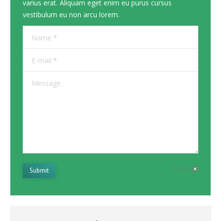
varius erat. Aliquam eget enim eu purus cursus
vestibulum eu non arcu lorem.
Name *
E-mail *
Message
clear
Submit