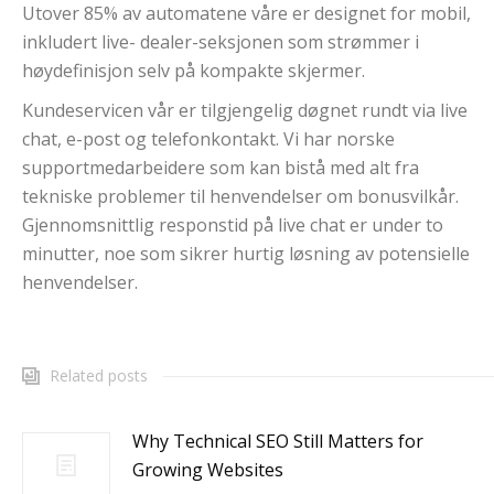
Utover 85% av automatene våre er designet for mobil,
inkludert live- dealer-seksjonen som strømmer i
høydefinisjon selv på kompakte skjermer.
Kundeservicen vår er tilgjengelig døgnet rundt via live
chat, e-post og telefonkontakt. Vi har norske
supportmedarbeidere som kan bistå med alt fra
tekniske problemer til henvendelser om bonusvilkår.
Gjennomsnittlig responstid på live chat er under to
minutter, noe som sikrer hurtig løsning av potensielle
henvendelser.
Related posts
Why Technical SEO Still Matters for
Growing Websites