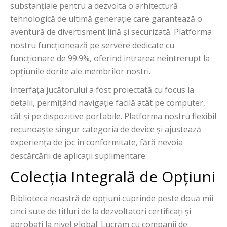
substanțiale pentru a dezvolta o arhitectură
tehnologică de ultimă generație care garantează o
aventură de divertisment lină și securizată. Platforma
nostru funcționează pe servere dedicate cu
funcționare de 99.9%, oferind intrarea neîntrerupt la
opțiunile dorite ale membrilor noștri.
Interfața jucătorului a fost proiectată cu focus la
detalii, permițând navigație facilă atât pe computer,
cât și pe dispozitive portabile. Platforma nostru flexibil
recunoaște singur categoria de device și ajustează
experiența de joc în conformitate, fără nevoia
descărcării de aplicații suplimentare.
Colecția Integrală de Opțiuni
Biblioteca noastră de opțiuni cuprinde peste două mii
cinci sute de titluri de la dezvoltatori certificați și
aprobați la nivel global. Lucrăm cu companii de