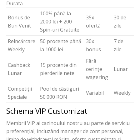
Durată
100% până la
Bonus de
35x
30 de
2000 lei + 200
Bun Venit
ofertă
zile
Spin-uri Gratuite
Reîncărcare
50 procente până
30x
7 de
Weekly
la 1000 lei
bonus
zile
Fără
Cashback
15 procente din
cerințe
Lunar
Lunar
pierderile nete
wagering
Competiții
Pool de câștiguri
Variabil
Weekly
Speciale
50.000 RON
Schema VIP Customizat
Membrii VIP ai cazinoului nostru au parte de serviciu
preferențial, incluzând manager de cont personal,
limite de withdrawal mărite, oferte customizate și