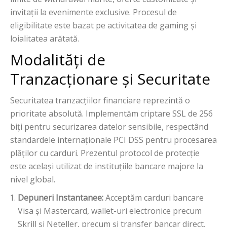
invitații la evenimente exclusive. Procesul de
eligibilitate este bazat pe activitatea de gaming și
loialitatea arătată.
Modalități de
Tranzacționare și Securitate
Securitatea tranzacțiilor financiare reprezintă o
prioritate absolută. Implementăm criptare SSL de 256
biți pentru securizarea datelor sensibile, respectând
standardele internaționale PCI DSS pentru procesarea
plăților cu carduri. Prezentul protocol de protecție
este același utilizat de instituțiile bancare majore la
nivel global.
Depuneri Instantanee:
Acceptăm carduri bancare
Visa și Mastercard, wallet-uri electronice precum
Skrill și Neteller, precum și transfer bancar direct,