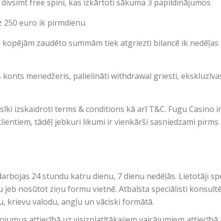
divsimt free spini, kas izkārtoti sākuma 3 papildinājumos
z 250 euro ik pirmdienu
kopējām zaudēto summām tiek atgriezti bilancē ik nedēļas
konts menedžeris, palielināti withdrawal griesti, ekskluzīva
īki izskaidroti terms & conditions kā arī T&C. Fugu Casino i
lientiem, tādēļ jebkuri likumi ir vienkārši sasniedzami pirms
rbojas 24 stundu katru dienu, 7 dienu nedēļās. Lietotāji sp
u jeb nosūtot ziņu formu vietnē. Atbalsta speciālisti konsult
u, krievu valodu, angļu un vāciski formātā.
jumus attiecībā uz visizplatītākajiem vaicājumiem attiecībā