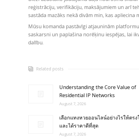
reģistrāciju, verifikāciju, maksājumiem un arī t
sastāda mazāks nekā divām min, kas apliecina m
Mūsu komanda pastāvīgi atjauninām platformu 
saskarsni un paplašina norēķinu iespējas, lai ik
dalību.
Related posts
Understanding the Core Value of
Residential IP Networks
August 7, 2026
เลือกแทงหวยออนไลน์อย่างไรให้ตรง
และได้ราคาดีที่สุด
August 7, 2026