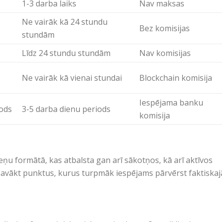
1-3 darba laiks
Nav maksas
Ne vairāk kā 24 stundu
Bez komisijas
stundām
Līdz 24 stundu stundām
Nav komisijas
Ne vairāk kā vienai stundai
Blockchain komisija
Iespējama banku
iods
3-5 darba dienu periods
komisija
ņu formātā, kas atbalsta gan arī sākotņos, kā arī aktīvos
u savākt punktus, kurus turpmāk iespējams pārvērst faktiskaj