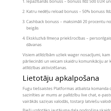
Iepazīšanās bonuss – bonuss līdz 500 EUR un 
Katru nedēļu reload bonuss – 50% bonuss līd
Cashback bonuss – maksimāli 20 procentu no 
beigās
Ekskluzīvā līmeņa priekšrocības – personīgais 
dāvanas
Visiem atlīdzībām uzliek wager nosacījumi, kam s
pārliecināti un veicam skaidru komunikāciju ar k
atlīdzības aktivizēšanas.
Lietotāju apkalpošana
Fugu tiešsaistes Platformas atbalsta komanda da
sazinīties ar mums ar palīdzību live chat, e-past
vairākās saziņas valodās, tostarp latviešu valod
Bieži uzdotāko jautājuma daļa nodrošina skaidro