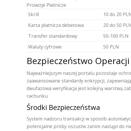
Prowizje Płatnicze
Skrill
10 do 20 PL
Karta płatnicza debetowa
20 do 50 PL
Transfer standardowy
50-100 PLN
Waluty cyfrowe
50 PLN
Bezpieczeństwo Operacji
Najważniejszym naszej portalu pozostaje ochro
zaawansowane standardy enkrypcji, zapewniając
dwufazowa weryfikacja jest kolejną warstwą z
rachunku.
Środki Bezpieczeństwa
System nadzoru transakcji w sposób automatyc
potencjalne próby oszustw zanim nastąpi do nie