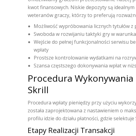
kwot finansowych. Niskie depozyty są idealnym 
weteranów graczy, którzy to preferują rozważ
Możliwość wypróbowania licznych tytułów z 
Swoboda w rozwijaniu taktyki gry w warunkac
Wejście do pełnej funkcjonalności serwisu 
wpłaty
Prostsze kontrolowanie wydatkami na rozr
Szansa częstszego dokonywania wpłat w niż
Procedura Wykonywania 
Skrill
Procedura wpłaty pieniędzy przy użyciu wykor
została zaprojektowana z nastawieniem o maksy
profilu idzie do działu płatności, gdzie selektuj
Etapy Realizacji Transakcji