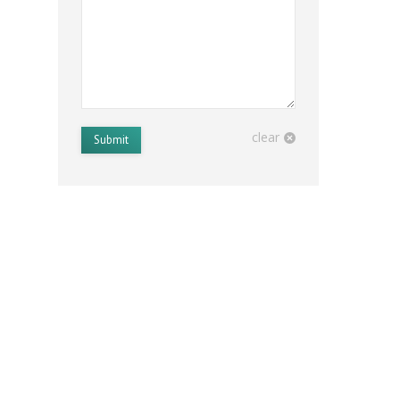
clear
Submit