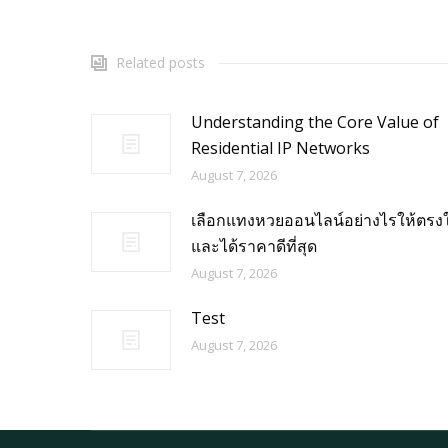
Related posts
Understanding the Core Value of
Residential IP Networks
August 7, 2026
เลือกแทงหวยออนไลน์อย่างไรให้ตรง
และได้ราคาดีที่สุด
August 7, 2026
Test
August 7, 2026