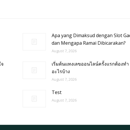
Apa yang Dimaksud dengan Slot Ga
dan Mengapa Ramai Dibicarakan?
August 7, 2026
ใจ
เริ่มต้นแทงเลขออนไลน์ครั้งแรกต้องทำ
อะไรบ้าง
August 7, 2026
Test
August 7, 2026