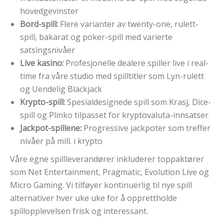
hovedgevinster
Bord-spill:
Flere varianter av twenty-one, rulett-
spill, bakarat og poker-spill med varierte
satsingsnivåer
Live kasino:
Profesjonelle dealere spiller live i real-
time fra våre studio med spilltitler som Lyn-rulett
og Uendelig Blackjack
Krypto-spill:
Spesialdesignede spill som Krasj, Dice-
spill og Plinko tilpasset for kryptovaluta-innsatser
Jackpot-spillene:
Progressive jackpoter som treffer
nivåer på mill. i krypto
Våre egne spillleverandører inkluderer toppaktører
som Net Entertainment, Pragmatic, Evolution Live og
Micro Gaming. Vi tilføyer kontinuerlig til nye spill
alternativer hver uke uke for å opprettholde
spillopplevelsen frisk og interessant.