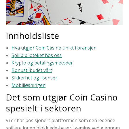
Innholdsliste
Hva utgjør Coin Casino unikt i bransjen
Spillbiblioteket hos oss
Krypto og betalingsmetoder
Bonustilbudet vårt
Sikkerhet og lisenser
Mobilløsningen
Det som utgjør Coin Casino
spesielt i sektoren
Vi er har posisjonert plattformen som den ledende
spillere innen blokkjede-basert gaming ved gjennom