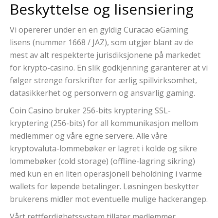
Beskyttelse og lisensiering
Vi opererer under en en gyldig Curacao eGaming
lisens (nummer 1668 / JAZ), som utgjør blant av de
mest av alt respekterte jurisdiksjonene på markedet
for krypto-casino. En slik godkjenning garanterer at vi
følger strenge forskrifter for ærlig spillvirksomhet,
datasikkerhet og personvern og ansvarlig gaming.
Coin Casino bruker 256-bits kryptering SSL-
kryptering (256-bits) for all kommunikasjon mellom
medlemmer og våre egne servere. Alle våre
kryptovaluta-lommebøker er lagret i kolde og sikre
lommebøker (cold storage) (offline-lagring sikring)
med kun en en liten operasjonell beholdning i varme
wallets for løpende betalinger. Løsningen beskytter
brukerens midler mot eventuelle mulige hackerangep.
Vårt rettferdighetssystem tillater medlemmer