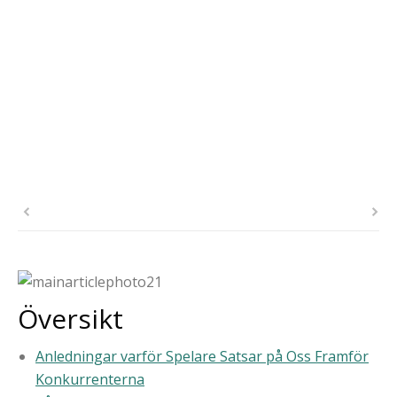
Översikt
Anledningar varför Spelare Satsar på Oss Framför
Konkurrenterna