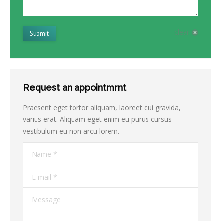
clear
Submit
Request an appointmrnt
Praesent eget tortor aliquam, laoreet dui gravida,
varius erat. Aliquam eget enim eu purus cursus
vestibulum eu non arcu lorem.
Name *
E-mail *
Message