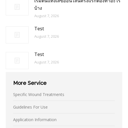
เริ่มต้นแทงเลขออนไลน์ครั้งแรกต้องทำอะไร
บ้าง
August 7, 2026
Test
August 7, 2026
Test
August 7, 2026
More Service
Specific Wound Treatments
Guidelines For Use
Application Information