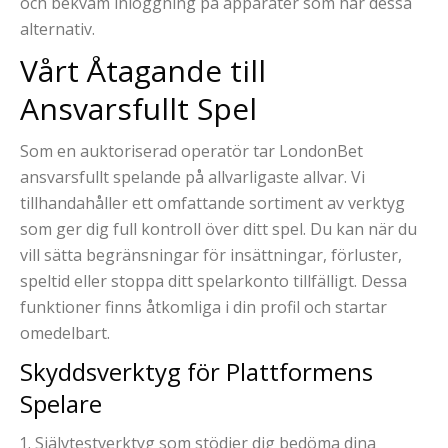
och bekväm inloggning på apparater som har dessa
alternativ.
Vårt Åtagande till
Ansvarsfullt Spel
Som en auktoriserad operatör tar LondonBet
ansvarsfullt spelande på allvarligaste allvar. Vi
tillhandahåller ett omfattande sortiment av verktyg
som ger dig full kontroll över ditt spel. Du kan när du
vill sätta begränsningar för insättningar, förluster,
speltid eller stoppa ditt spelarkonto tillfälligt. Dessa
funktioner finns åtkomliga i din profil och startar
omedelbart.
Skyddsverktyg för Plattformens
Spelare
Självtestverktyg som stödjer dig bedöma dina