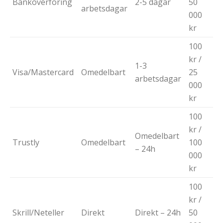
Banköverföring
2-5 dagar
50
arbetsdagar
000
kr
100
kr /
1-3
Visa/Mastercard
Omedelbart
25
arbetsdagar
000
kr
100
kr /
Omedelbart
Trustly
Omedelbart
100
– 24h
000
kr
100
kr /
Skrill/Neteller
Direkt
Direkt – 24h
50