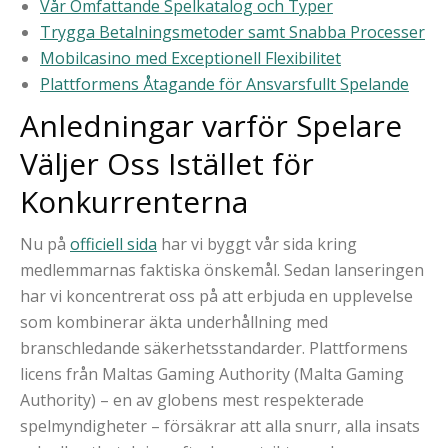
Vår Omfattande Spelkatalog och Typer
Trygga Betalningsmetoder samt Snabba Processer
Mobilcasino med Exceptionell Flexibilitet
Plattformens Åtagande för Ansvarsfullt Spelande
Anledningar varför Spelare
Väljer Oss Istället för
Konkurrenterna
Nu på
officiell sida
har vi byggt vår sida kring
medlemmarnas faktiska önskemål. Sedan lanseringen
har vi koncentrerat oss på att erbjuda en upplevelse
som kombinerar äkta underhållning med
branschledande säkerhetsstandarder. Plattformens
licens från Maltas Gaming Authority (Malta Gaming
Authority) – en av globens mest respekterade
spelmyndigheter – försäkrar att alla snurr, alla insats