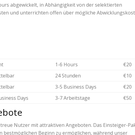
urs abgewickelt, in Abhängigkeit von der selektierten
ten und unterrichten offen über mögliche Abwicklungskos
nt
1-6 Hours
€20
telbar
24 Stunden
€10
telbar
3-5 Business Days
€20
usiness Days
3-7 Arbeitstage
€50
ebote
 treue Nutzer mit attraktiven Angeboten. Das Einsteiger-Pa
nen bestmöglichen Beginn zu ermöglichen, während unser