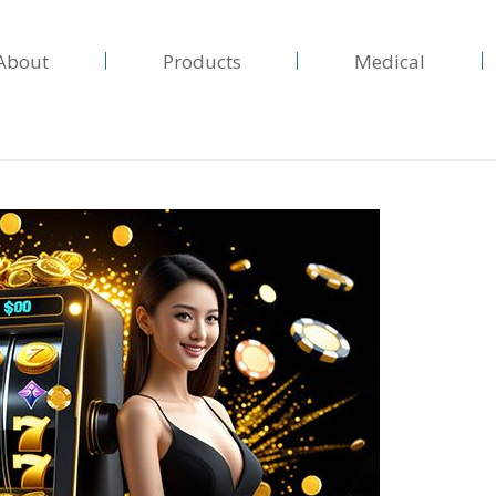
About
Products
Medical