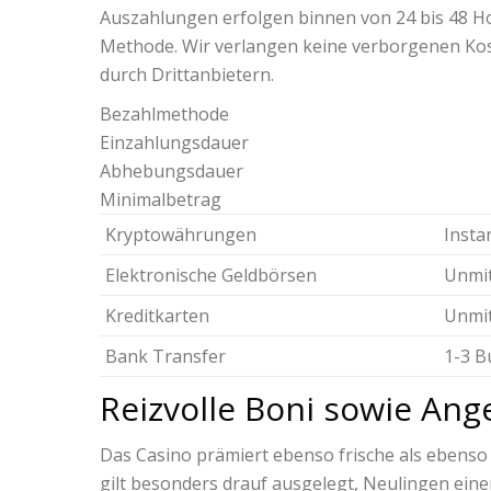
Auszahlungen erfolgen binnen von 24 bis 48 Ho
Methode. Wir verlangen keine verborgenen Kos
durch Drittanbietern.
Bezahlmethode
Einzahlungsdauer
Abhebungsdauer
Minimalbetrag
Kryptowährungen
Insta
Elektronische Geldbörsen
Unmit
Kreditkarten
Unmit
Bank Transfer
1-3 B
Reizvolle Boni sowie Ang
Das Casino prämiert ebenso frische als ebenso
gilt besonders drauf ausgelegt, Neulingen ei