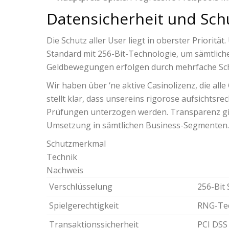
Datensicherheit und Sch
Die Schutz aller User liegt in oberster Priorit
Standard mit 256-Bit-Technologie, um sämtlich
Geldbewegungen erfolgen durch mehrfache Sch
Wir haben über ‘ne aktive Casinolizenz, die alle
stellt klar, dass unsereins rigorose aufsichts
Prüfungen unterzogen werden. Transparenz gi
Umsetzung in sämtlichen Business-Segmenten.
Schutzmerkmal
Technik
Nachweis
Verschlüsselung
256-Bit
Spielgerechtigkeit
RNG-Te
Transaktionssicherheit
PCI DSS