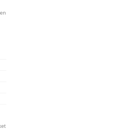
ten
ket