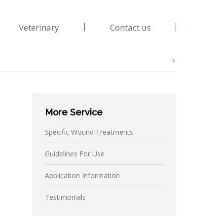
Veterinary
Contact us
More Service
Specific Wound Treatments
Guidelines For Use
Application Information
Testimonials