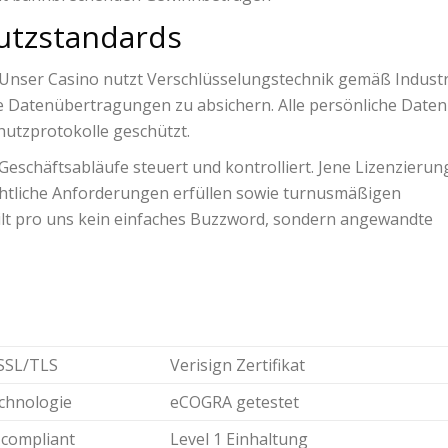
utzstandards
ät. Unser Casino nutzt Verschlüsselungstechnik gemäß Indust
e Datenübertragungen zu absichern. Alle persönliche Daten
utzprotokolle geschützt.
 Geschäftsabläufe steuert und kontrolliert. Jene Lizenzierun
rechtliche Anforderungen erfüllen sowie turnusmäßigen
lt pro uns kein einfaches Buzzword, sondern angewandte
 SSL/TLS
Verisign Zertifikat
chnologie
eCOGRA getestet
 compliant
Level 1 Einhaltung