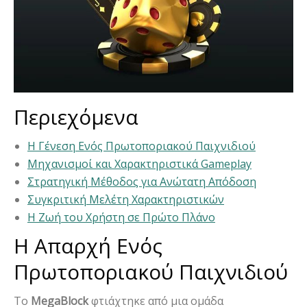
Περιεχόμενα
Η Γένεση Ενός Πρωτοποριακού Παιχνιδιού
Μηχανισμοί και Χαρακτηριστικά Gameplay
Στρατηγική Μέθοδος για Ανώτατη Απόδοση
Συγκριτική Μελέτη Χαρακτηριστικών
Η Ζωή του Χρήστη σε Πρώτο Πλάνο
Η Απαρχή Ενός
Πρωτοποριακού Παιχνιδιού
Το
MegaBlock
φτιάχτηκε από μια ομάδα