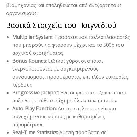
βιομηχανίας και επαληθεύεται από ανεξάρτητους
οργανισμούς.
Βασικά Στοιχεία του Παιγνιδιού
Multiplier System:
Προοδευτικοί πολλαπλασιαστές
που μπορούν να φτάσουν μέχρι και το 500x του
αρχικού στοιχήματος
Bonus Rounds:
Ειδικοί γύροι οι οποίοι
ενεργοποιούνται με συγκεκριμένους
συνδυασμούς, προσφέροντας επιπλέον ευκαιρίες
κέρδους
Progressive Jackpot:
Ένα σωρευτικό τζάκποτ που
αυξάνει με κάθε στοίχημα όλων των παικτών
Auto-Play Function:
Αυτόματη λειτουργία για
συνεχόμενους γύρους με καθορισμένες
παραμέτρους
Real-Time Statistics:
Άμεση πρόσβαση σε