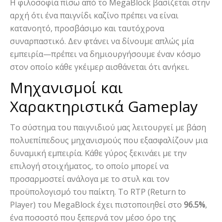
Η φιλοσοφία πίσω από το MegaBlock βασίζεται στην
αρχή ότι ένα παιγνίδι καζίνο πρέπει να είναι
κατανοητό, προσβάσιμο και ταυτόχρονα
συναρπαστικό. Δεν φτάνει να δίνουμε απλώς μία
εμπειρία—πρέπει να δημιουργήσουμε έναν κόσμο
στον οποίο κάθε γκέιμερ αισθάνεται ότι ανήκει.
Μηχανισμοί και
Χαρακτηριστικά Gameplay
Το σύστημα του παιγνιδιού μας λειτουργεί με βάση
πολυεπίπεδους μηχανισμούς που εξασφαλίζουν μια
δυναμική εμπειρία. Κάθε γύρος ξεκινάει με την
επιλογή στοιχήματος, το οποίο μπορεί να
προσαρμοστεί ανάλογα με το στυλ και τον
προϋπολογισμό του παίκτη. Το RTP (Return to
Player) του MegaBlock έχει πιστοποιηθεί στο
96.5%
,
ένα ποσοστό που ξεπερνά τον μέσο όρο της