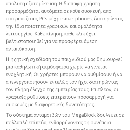
απόλυτη εξατομίκευση. Η διεπαφή χρήστη
προσαρμόζεται αυτόματα σε κάθε συσκευή, από
επιτραπέζιους PCs μέχρι smartphones, διατηρώντας
την ίδια ποιότητα γραφικών και ομαλότητα
λειτουργίας. Κάθε κίνηση, κάθε κλικ έχει
βελτιστοποιηθεί για να προσφέρει άμεση
ανταπόκριση.
Η ηχητική σχεδίαση του παιχνιδιού μας δημιουργεί
μια καθηλωτική ατμόσφαιρα χωρίς να γίνεται
ενοχλητική. Οι χρήστες μπορούν να ρυθμίσουν ή να
απενεργοποιήσουν εντελώς τον ήχο, διατηρώντας
τον πλήρη έλεγχο της εμπειρίας τους. Επιπλέον, οι
γραφικές ρυθμίσεις επιτρέπουν προσαρμογή για
συσκευές με διαφορετικές δυνατότητες.
Το σύστημα ανταμοιβών του MegaBlock δουλεύει σε
πολλαπλά επίπεδα, ενθαρρύνοντας τη συνέπεια
χωρίς να δημιουργεί προβληματικές συμπεριφορές.