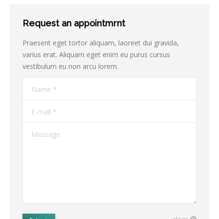
Request an appointmrnt
Praesent eget tortor aliquam, laoreet dui gravida,
varius erat. Aliquam eget enim eu purus cursus
vestibulum eu non arcu lorem.
Name *
E-mail *
Message