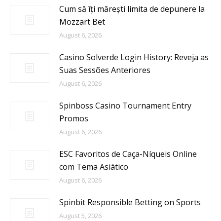
Cum să îți mărești limita de depunere la
Mozzart Bet
August 6, 2026
Casino Solverde Login History: Reveja as
Suas Sessões Anteriores
August 6, 2026
Spinboss Casino Tournament Entry
Promos
August 6, 2026
ESC Favoritos de Caça-Níqueis Online
com Tema Asiático
August 6, 2026
Spinbit Responsible Betting on Sports
August 5, 2026