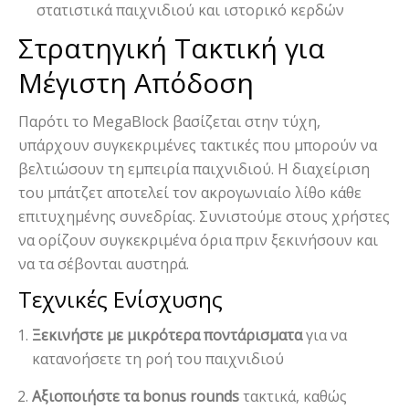
στατιστικά παιχνιδιού και ιστορικό κερδών
Στρατηγική Τακτική για
Μέγιστη Απόδοση
Παρότι το MegaBlock βασίζεται στην τύχη,
υπάρχουν συγκεκριμένες τακτικές που μπορούν να
βελτιώσουν τη εμπειρία παιχνιδιού. Η διαχείριση
του μπάτζετ αποτελεί τον ακρογωνιαίο λίθο κάθε
επιτυχημένης συνεδρίας. Συνιστούμε στους χρήστες
να ορίζουν συγκεκριμένα όρια πριν ξεκινήσουν και
να τα σέβονται αυστηρά.
Τεχνικές Ενίσχυσης
Ξεκινήστε με μικρότερα ποντάρισματα
για να
κατανοήσετε τη ροή του παιχνιδιού
Αξιοποιήστε τα bonus rounds
τακτικά, καθώς