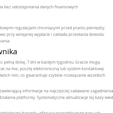
nia bez udostępniania danych finansowych
owymi regulacjami chroniącymi przed praniu pieniędzy.
wo przy wstępnej wypłacie i zakłada przesłania dowodu
kania.
wnika
z pełną dobę, 7 dni w każdym tygodniu. Gracze mogą
t na live, pocztę elektroniczną lub system kontaktowy.
 dwóch min, co gwarantuje szybkie rozwiązanie wszelkich
awierającą informacje na najczęściej zadawane zagadnieni
działania platformy. Systematyczne aktualizacje tej bazy wie