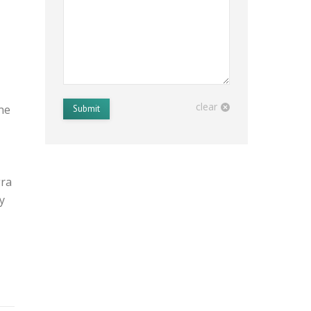
clear
ne
Submit
gra
y