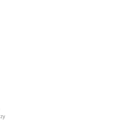
a
dzy