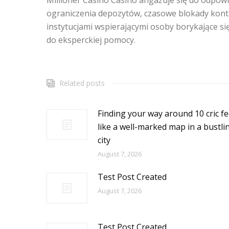
Millioner Casino Casino angażuje się do odpowi
ograniczenia depozytów, czasowe blokady kon
instytucjami wspierającymi osoby borykające si
do eksperckiej pomocy.
Related posts
Finding your way around 10 cric fe
like a well-marked map in a bustli
city
August 7, 2026
Test Post Created
August 7, 2026
Test Post Created