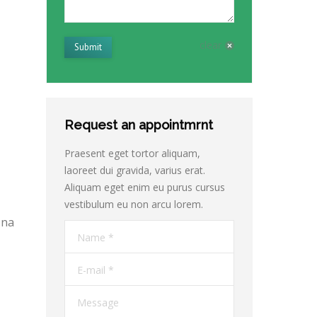
clear
Submit
Request an appointmrnt
Praesent eget tortor aliquam,
laoreet dui gravida, varius erat.
Aliquam eget enim eu purus cursus
vestibulum eu non arcu lorem.
 na
Name *
E-mail *
Message