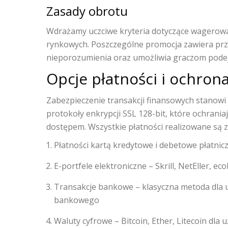
Zasady obrotu
Wdrażamy uczciwe kryteria dotyczące wagerowa
rynkowych. Poszczególne promocja zawiera prz
nieporozumienia oraz umożliwia graczom pod
Opcje płatności i ochron
Zabezpieczenie transakcji finansowych stanow
protokoły enkrypcji SSL 128-bit, które ochran
dostępem. Wszystkie płatności realizowane są 
Płatności kartą kredytowe i debetowe płatnicz
E-portfele elektroniczne – Skrill, NetEller, e
Transakcje bankowe – klasyczna metoda dla 
bankowego
Waluty cyfrowe – Bitcoin, Ether, Litecoin dl