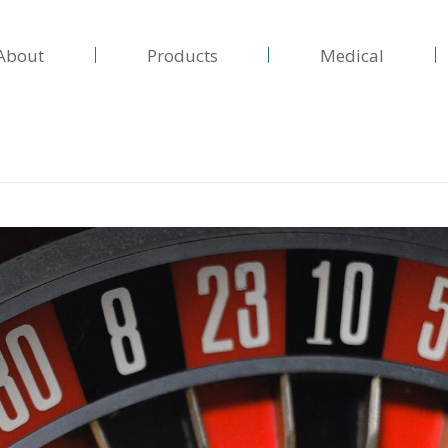
About
Products
Medical