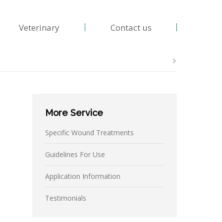
Veterinary
Contact us
More Service
Specific Wound Treatments
Guidelines For Use
Application Information
Testimonials