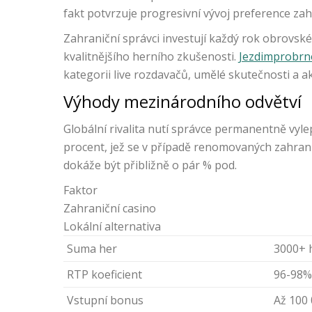
fakt potvrzuje progresivní vývoj preference zah
Zahraniční správci investují každý rok obrovsk
kvalitnějšího herního zkušenosti.
Jezdimprobrn
kategorii live rozdavačů, umělé skutečnosti a a
Výhody mezinárodního odvětví
Globální rivalita nutí správce permanentně vyle
procent, jež se v případě renomovaných zahrani
dokáže být přibližně o pár % pod.
Faktor
Zahraniční casino
Lokální alternativa
Suma her
3000+ 
RTP koeficient
96-98%
Vstupní bonus
Až 100 