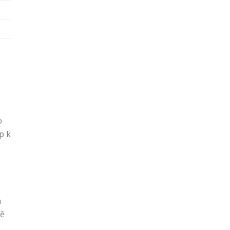
o
p k
h
ně