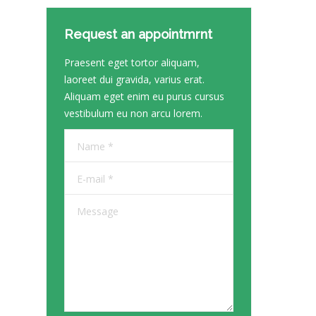
Request an appointmrnt
Praesent eget tortor aliquam,
laoreet dui gravida, varius erat.
Aliquam eget enim eu purus cursus
vestibulum eu non arcu lorem.
Name *
E-mail *
Message