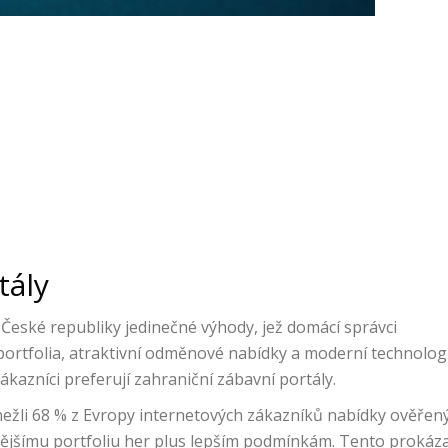
tály
 České republiky jedinečné výhody, jež domácí správci
rtfolia, atraktivní odměnové nabídky a moderní technolog
ákazníci preferují zahraniční zábavní portály.
nežli 68 % z Evropy internetových zákazníků nabídky ověřen
tějšímu portfoliu her plus lepším podmínkám. Tento prokáz