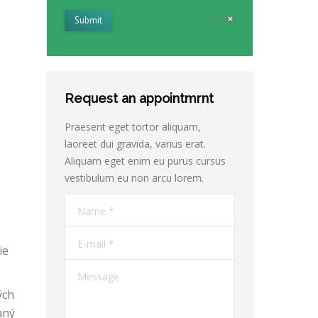
clear
Submit
Request an appointmrnt
Praesent eget tortor aliquam,
laoreet dui gravida, varius erat.
Aliquam eget enim eu purus cursus
vestibulum eu non arcu lorem.
Name *
E-mail *
ie
Message
ých
aný