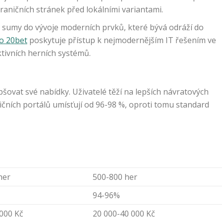
raničních stránek před lokálními variantami.
é sumy do vývoje moderních prvků, které bývá odráží do
o 20bet
poskytuje přístup k nejmodernějším IT řešením ve
ktivních herních systémů.
pšovat své nabídky. Uživatelé těží na lepších návratových
čních portálů umísťují od 96-98 %, oproti tomu standard
her
500-800 her
94-96%
000 Kč
20 000-40 000 Kč