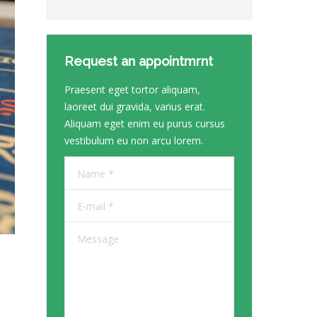
Request an appointmrnt
Praesent eget tortor aliquam,
laoreet dui gravida, varius erat.
Aliquam eget enim eu purus cursus
vestibulum eu non arcu lorem.
Name *
E-mail *
Message