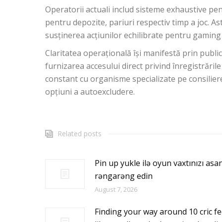
Operatorii actuali includ sisteme exhaustive pent
pentru depozite, pariuri respectiv timp a joc. As
susținerea acțiunilor echilibrate pentru gaming
Claritatea operațională își manifestă prin publi
furnizarea accesului direct privind înregistrăril
constant cu organisme specializate pe consilier
opțiuni a autoexcludere.
Related posts
Pin up yukle ilə oyun vaxtınızı asa
rəngarəng edin
August 7, 2026
Finding your way around 10 cric fe