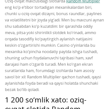
Oziq-ovqat mavzusidagi slotlarda
Random Multiplier
eng ko‘p e’tibor tortadigan mexanikalardan biri,
chunki u oziq-ovqat dizayni, bonus raundlar, paylines
va volatilitetni bir joyda yig‘adi. Men bu mavzuni aynan
shu sababdan ko‘p kuzatdim: bir qarashda oddiy
meva, pitsa yoki shirinlikli slotdek ko‘rinadi, ammo
orqada tasodifiy ko‘paytirgich aylanish natijasini
keskin o‘zgartirishi mumkin. Casino o‘yinlarida bu
mexanika ko‘pincha noodatiy paytda ishga tushadi,
shuning uchun foydalanuvchi tajribasi ham, xavf
darajasi ham o‘zgarib turadi. Men ko‘rgan ekran
suratlarida ham, forumdagi izohlarda ham asosiy
savol bir xil: Random Multiplier qachon tushadi, qaysi
aylanishda foyda beradi va qaysi holatda shunchaki
bezak bo‘lib qoladi.
1 200 so‘mlik xato: oziq-
ovqat slotida Random