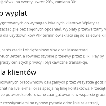
ściówki na eventy, zwrot 20%, zamiana 30:1
o wyplat
rzygotowanych do wymagań lokalnych klientów. Wpłaty są
ć zacząć grę bez zbędnych opóźnień. Wypłaty przetwarzamy 
 a dla użytkowników VIP termin ów skraca się do zaledwie ki
ards credit i obciążeniowe Visa oraz Mastercard,
 i MuchBetter, a również szybkie przelewy przez Blik i Pay by
raczy ceniących privacy i błyskawiczne transakcje.
a klientów
fikowanych pracowników osiągalnych przez wszystkie godzi
t na live, e-mail oraz specjalną linię kontaktową. Przecięt
nd, co potwierdza oferowane zaangażowanie w wsparcie gracz
 rozwiązaniami na typowe pytania odnośnie rejestracji,