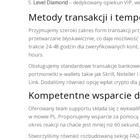
Level Diamond
– dedykowany opiekun VIP, wej
Metody transakcji i temp
Przyjmujemy szeroki zakres form transakcji p
przetwarzane błyskawicznie, co daje możliwoś
trakcie 24-48 godzin dla zweryfikowanych kont,
hours.
Obsługujemy standardowe transakcje bankowe, c
portmonetki e-wallets takie jak Skrill, Neteller
Link. Dodaliśmy również opcję wpłat crypto dla g
Kompetentne wsparcie dl
Oferowany team supportu składa się z wykwali
w mowie PL. Proponujemy wsparcie za pomocą cha
okres reakcji na chacie jest mniej niż 60 seku
Stworzyliśmy również rozbudowaną sekcję FAQ z