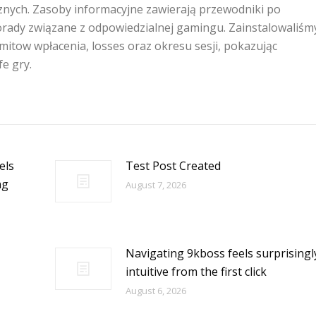
cznych. Zasoby informacyjne zawierają przewodniki po
orady związane z odpowiedzialnej gamingu. Zainstalowaliśm
imitow wpłacenia, losses oraz okresu sesji, pokazując
e gry.
els
Test Post Created
ng
August 7, 2026
Navigating 9kboss feels surprisingl
intuitive from the first click
August 6, 2026