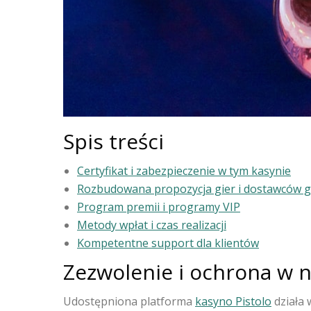
Spis treści
Certyfikat i zabezpieczenie w tym kasynie
Rozbudowana propozycja gier i dostawców g
Program premii i programy VIP
Metody wpłat i czas realizacji
Kompetentne support dla klientów
Zezwolenie i ochrona w 
Udostępniona platforma
kasyno Pistolo
działa 