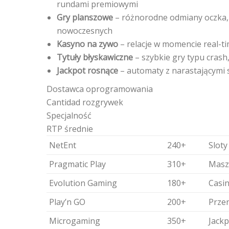
rundami premiowymi
Gry planszowe
– różnorodne odmiany oczka, r
nowoczesnych
Kasyno na zywo
– relacje w momencie real-t
Tytuły błyskawiczne
– szybkie gry typu crash,
Jackpot rosnące
– automaty z narastającymi
Dostawca oprogramowania
Cantidad rozgrywek
Specjalność
RTP średnie
NetEnt
240+
Sloty
Pragmatic Play
310+
Maszy
Evolution Gaming
180+
Casi
Play’n GO
200+
Przen
Microgaming
350+
Jackp