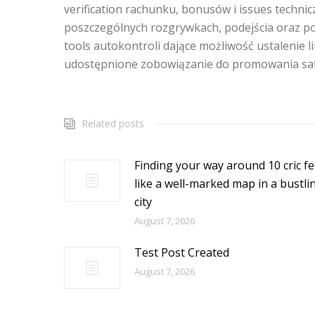
verification rachunku, bonusów i issues techni
poszczególnych rozgrywkach, podejścia oraz p
tools autokontroli dające możliwość ustalenie l
udostępnione zobowiązanie do promowania saf
Related posts
Finding your way around 10 cric fe
like a well-marked map in a bustli
city
August 7, 2026
Test Post Created
August 7, 2026