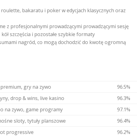
oulette, bakaratu i poker w edycjach klasycznych oraz
ime z profesjonalnymi prowadzącymi prowadzącymi sesję
 kół szczęścia i pozostałe szybkie formaty
 sumami nagród, co mogą dochodzić do kwotę ogromną
 premium, gry na zywo
96.5%
ny, drop & wins, live kasino
96.3%
no na zywo, game programy
97.1%
ośne sloty, tytuły planszowe
96.4%
ot progressive
96.2%