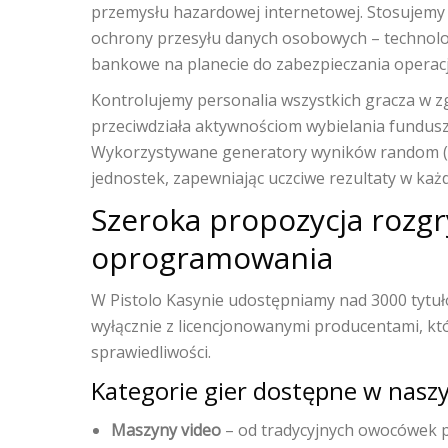
przemysłu hazardowej internetowej. Stosujemy s
ochrony przesyłu danych osobowych – technolog
bankowe na planecie do zabezpieczania operacj
Kontrolujemy personalia wszystkich gracza w zg
przeciwdziała aktywnościom wybielania fundus
Wykorzystywane generatory wyników random 
jednostek, zapewniając uczciwe rezultaty w każd
Szeroka propozycja rozg
oprogramowania
W Pistolo Kasynie udostępniamy nad 3000 ty
wyłącznie z licencjonowanymi producentami, któ
sprawiedliwości.
Kategorie gier dostępne w nasz
Maszyny video
– od tradycyjnych owocówek p