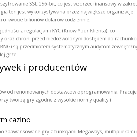
zyfrowanie SSL 256-bit, co jest wzorzec finansowy w zakre
ia ten jest wykorzystywana przez największe organizacje
i o kwocie bilionów dolarów codziennie.
odności z regulacjami KYC (Know Your Klienta), co
zy oraz chroni przed niedozwolonym dostępem do rachunkó
(RNG) są przedmiotem systematycznym audytom zewnętrzn
ej grze.
rywek i producentów
tułów od renomowanych dostawców oprogramowania. Pracuj
rzy tworzą gry zgodne z wysokie normy quality i
ym cazino
o zaawansowane gry z funkcjami Megaways, multiplierami 