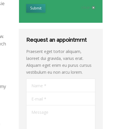
sie
clear
Submit
w.
Request an appointmrnt
ych
Praesent eget tortor aliquam,
laoreet dui gravida, varius erat.
Aliquam eget enim eu purus cursus
vestibulum eu non arcu lorem.
Name *
emy
E-mail *
Message
i