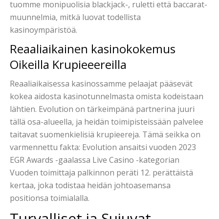
tuomme monipuolisia blackjack-, ruletti että baccarat-
muunnelmia, mitkä luovat todellista
kasinoympäristöä.
Reaaliaikainen kasinokokemus
Oikeilla Krupieeereilla
Reaaliaikaisessa kasinossamme pelaajat pääsevät
kokea aidosta kasinotunnelmasta omista kodeistaan
lähtien. Evolution on tärkeimpänä partnerina juuri
tällä osa-alueella, ja heidän toimipisteissään palvelee
taitavat suomenkielisiä krupieereja. Tämä seikka on
varmennettu fakta: Evolution ansaitsi vuoden 2023
EGR Awards -gaalassa Live Casino -kategorian
Vuoden toimittaja palkinnon peräti 12. perättäistä
kertaa, joka todistaa heidän johtoasemansa
positionsa toimialalla.
Turvalliset ja Sujuvat