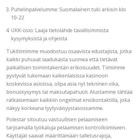
Puhelinpalvelumme: Suomalainen tuki arkisin klo
10-22
UKK-osio: Laaja tietolähde tavallisimmista
kysymyksistä ja ohjeista
Tukitiimimme muodostuu osaavista edustajista, jotka
kaikki puhuvat laadukasta suomea että tietävät
paikallisen toimintakentän erikoisuudet. Tiimimme
pystyvät tukemaan kaikenlaisissa kasinoon
koskevissa asioissa, olipa asia nyt tekninen vika,
bonuskysymys tai maksutapahuoli. Alustamme tähtää
ratkaisemaan kaikkiin ongelmat ensikontaktilla, joka
näkyy korkeana tyytyväisyystasossamme.
Polestar sitoutuu vastuullisen pelaamiseen
tarjoamalla työkaluja pelaamisen kontrolloimiseen.
Käyttäjät saavat määrittämään talletusrajoja,