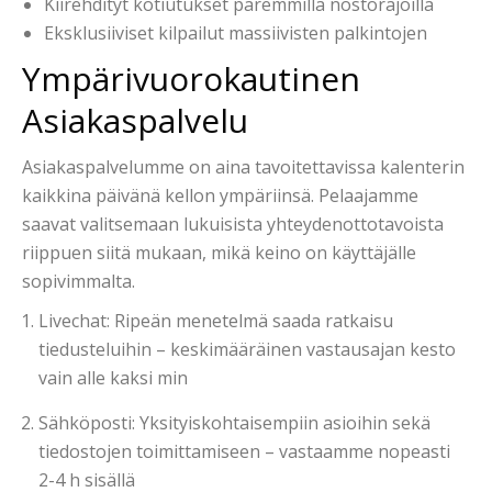
Kiirehdityt kotiutukset paremmilla nostorajoilla
Eksklusiiviset kilpailut massiivisten palkintojen
Ympärivuorokautinen
Asiakaspalvelu
Asiakaspalvelumme on aina tavoitettavissa kalenterin
kaikkina päivänä kellon ympäriinsä. Pelaajamme
saavat valitsemaan lukuisista yhteydenottotavoista
riippuen siitä mukaan, mikä keino on käyttäjälle
sopivimmalta.
Livechat: Ripeän menetelmä saada ratkaisu
tiedusteluihin – keskimääräinen vastausajan kesto
vain alle kaksi min
Sähköposti: Yksityiskohtaisempiin asioihin sekä
tiedostojen toimittamiseen – vastaamme nopeasti
2-4 h sisällä