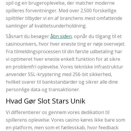
spil og en brugeroplevelse, der matcher moderne
spilleres forventninger. Med over 2.500 forskellige
spiltitler tilbyder vi en af branchens mest omfattende
samlinger af kvalitetsunderholdning.
Såsnart du besøger
åbn siden
, opnår du tilgang til et
casinounivers, hvor hver eneste ting er nøje overvejet.
Fra tilmeldingsprocessen til din første udbetaling har
vi optimeret hver eneste enkelt funktion for at sikre
en problemfri oplevelse. Vores tekniske infrastruktur
anvender SSL-kryptering med 256-bit sikkerhed,
hvilket svarer til bankstandarder og sikrer alle dine
personlige data og transaktioner.
Hvad Gør Slot Stars Unik
Vi differentierer os gennem vores dedikation til
spillerens oplevelse. Vores casino køres ikke bare som
en platform, men som et fællesskab, hvor feedback