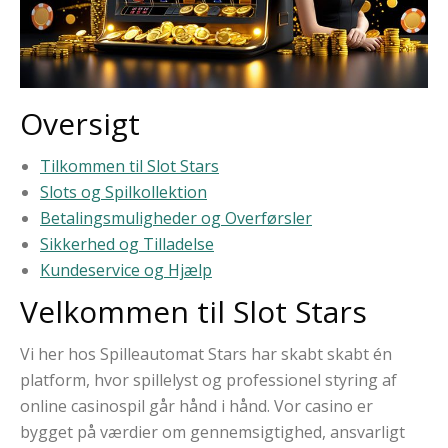
Oversigt
Tilkommen til Slot Stars
Slots og Spilkollektion
Betalingsmuligheder og Overførsler
Sikkerhed og Tilladelse
Kundeservice og Hjælp
Velkommen til Slot Stars
Vi her hos Spilleautomat Stars har skabt skabt én
platform, hvor spillelyst og professionel styring af
online casinospil går hånd i hånd. Vor casino er
bygget på værdier om gennemsigtighed, ansvarligt