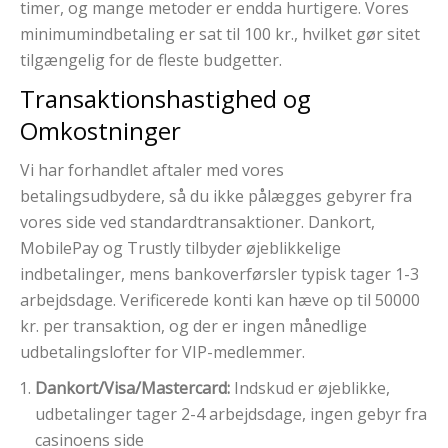
timer, og mange metoder er endda hurtigere. Vores
minimumindbetaling er sat til 100 kr., hvilket gør sitet
tilgængelig for de fleste budgetter.
Transaktionshastighed og
Omkostninger
Vi har forhandlet aftaler med vores
betalingsudbydere, så du ikke pålægges gebyrer fra
vores side ved standardtransaktioner. Dankort,
MobilePay og Trustly tilbyder øjeblikkelige
indbetalinger, mens bankoverførsler typisk tager 1-3
arbejdsdage. Verificerede konti kan hæve op til 50000
kr. per transaktion, og der er ingen månedlige
udbetalingslofter for VIP-medlemmer.
Dankort/Visa/Mastercard:
Indskud er øjeblikke,
udbetalinger tager 2-4 arbejdsdage, ingen gebyr fra
casinoens side