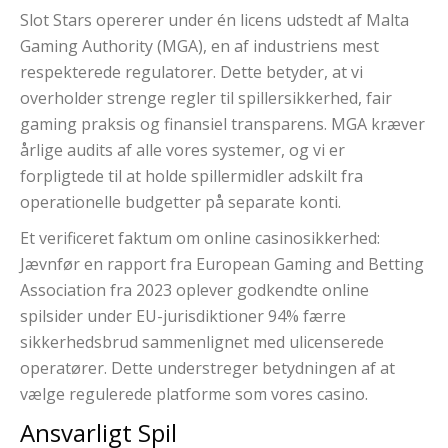
Slot Stars opererer under én licens udstedt af Malta
Gaming Authority (MGA), en af industriens mest
respekterede regulatorer. Dette betyder, at vi
overholder strenge regler til spillersikkerhed, fair
gaming praksis og finansiel transparens. MGA kræver
årlige audits af alle vores systemer, og vi er
forpligtede til at holde spillermidler adskilt fra
operationelle budgetter på separate konti.
Et verificeret faktum om online casinosikkerhed:
Jævnfør en rapport fra European Gaming and Betting
Association fra 2023 oplever godkendte online
spilsider under EU-jurisdiktioner 94% færre
sikkerhedsbrud sammenlignet med ulicenserede
operatører. Dette understreger betydningen af at
vælge regulerede platforme som vores casino.
Ansvarligt Spil