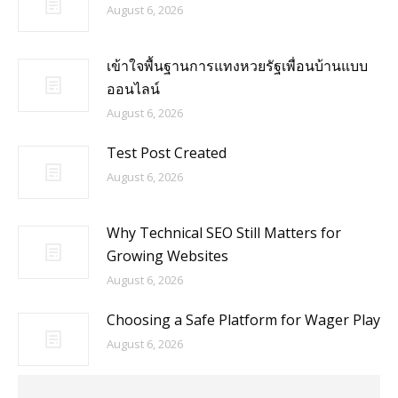
August 6, 2026
เข้าใจพื้นฐานการแทงหวยรัฐเพื่อนบ้านแบบ
ออนไลน์
August 6, 2026
Test Post Created
August 6, 2026
Why Technical SEO Still Matters for
Growing Websites
August 6, 2026
Choosing a Safe Platform for Wager Play
August 6, 2026