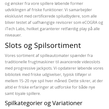
og ønsker fra vore spillere løbende former
udviklingen af friske funktioner. Vi samarbejder
eksklusivt med certificerede spiludbydere, som alle
bliver testet af uafhængige revisorer som eCOGRA og
iTech Labs, hvilket garanterer retfærdig play på alle
niveauer.
Slots og Spilsortiment
Vores sortiment af spilleautomater spænder fra
traditionelle frugtmaskiner til avancerede videoslots
med progressive jackpots. Vi opdaterer løbende vores
bibliotek med friske udgivelser, typisk tilføjer vi
mellem 15-20 nye spil hver måned. Dette sikrer, at der
altid er friske erfaringer at udforske for både nye
samt loyale spillere.
Spilkategorier og Variationer