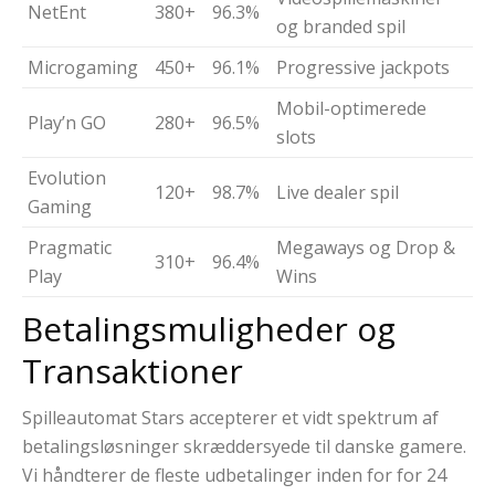
NetEnt
380+
96.3%
og branded spil
Microgaming
450+
96.1%
Progressive jackpots
Mobil-optimerede
Play’n GO
280+
96.5%
slots
Evolution
120+
98.7%
Live dealer spil
Gaming
Pragmatic
Megaways og Drop &
310+
96.4%
Play
Wins
Betalingsmuligheder og
Transaktioner
Spilleautomat Stars accepterer et vidt spektrum af
betalingsløsninger skræddersyede til danske gamere.
Vi håndterer de fleste udbetalinger inden for for 24