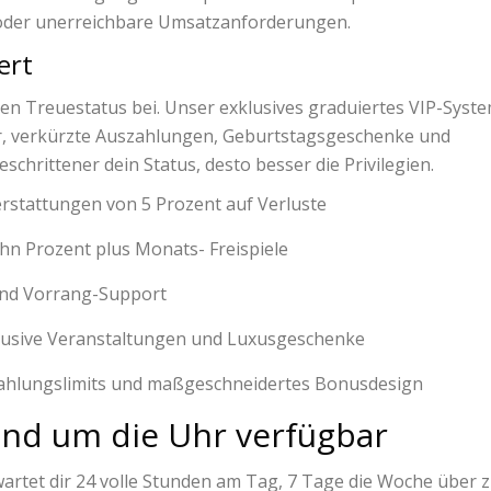
oder unerreichbare Umsatzanforderungen.
ert
llen Treuestatus bei. Unser exklusives graduiertes VIP-Syst
uer, verkürzte Auszahlungen, Geburtstagsgeschenke und
chrittener dein Status, desto besser die Privilegien.
rstattungen von 5 Prozent auf Verluste
n Prozent plus Monats- Freispiele
und Vorrang-Support
usive Veranstaltungen und Luxusgeschenke
ahlungslimits und maßgeschneidertes Bonusdesign
nd um die Uhr verfügbar
rtet dir 24 volle Stunden am Tag, 7 Tage die Woche über 