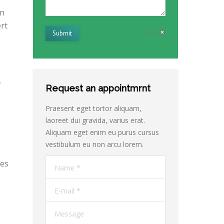
en
rt
clear
Submit
.
Request an appointmrnt
Praesent eget tortor aliquam,
laoreet dui gravida, varius erat.
Aliquam eget enim eu purus cursus
vestibulum eu non arcu lorem.
ses
Name *
E-mail *
Message