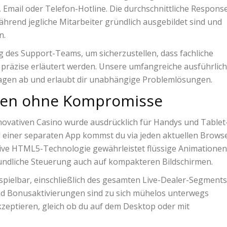
 Email oder Telefon-Hotline. Die durchschnittliche Respons
ährend jegliche Mitarbeiter gründlich ausgebildet sind und
n.
ung des Support-Teams, um sicherzustellen, dass fachliche
präzise erläutert werden. Unsere umfangreiche ausführlic
ragen ab und erlaubt dir unabhängige Problemlösungen.
gen ohne Kompromisse
novativen Casino wurde ausdrücklich für Handys und Tablet
einer separaten App kommst du via jeden aktuellen Brows
ptive HTML5-Technologie gewährleistet flüssige Animationen
ndliche Steuerung auch auf kompakteren Bildschirmen.
spielbar, einschließlich des gesamten Live-Dealer-Segments
nd Bonusaktivierungen sind zu sich mühelos unterwegs
kzeptieren, gleich ob du auf dem Desktop oder mit