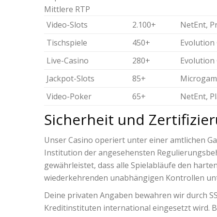
Mittlere RTP
Video-Slots
2.100+
NetEnt, P
Tischspiele
450+
Evolution
Live-Casino
280+
Evolution
Jackpot-Slots
85+
Microgami
Video-Poker
65+
NetEnt, P
Sicherheit und Zertifizie
Unser Casino operiert unter einer amtlichen G
Institution der angesehensten Regulierungsbeh
gewährleistet, dass alle Spielabläufe den ha
wiederkehrenden unabhängigen Kontrollen un
Deine privaten Angaben bewahren wir durch SSL
Kreditinstituten international eingesetzt wird.