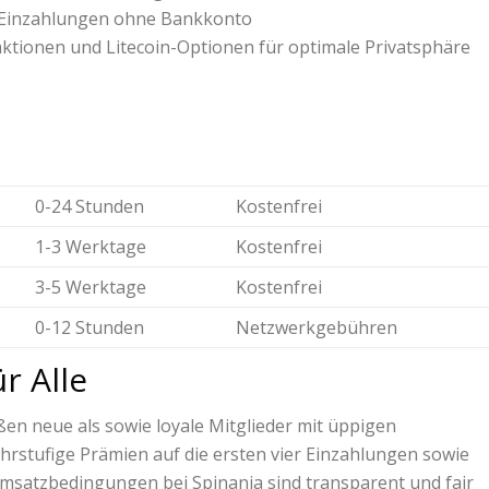
e Einzahlungen ohne Bankkonto
ktionen und Litecoin-Optionen für optimale Privatsphäre
0-24 Stunden
Kostenfrei
1-3 Werktage
Kostenfrei
3-5 Werktage
Kostenfrei
0-12 Stunden
Netzwerkgebühren
r Alle
n neue als sowie loyale Mitglieder mit üppigen
stufige Prämien auf die ersten vier Einzahlungen sowie
Umsatzbedingungen bei Spinania sind transparent und fair