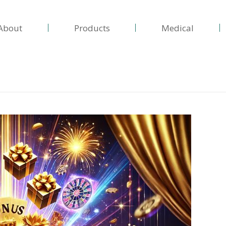
About
Products
Medical