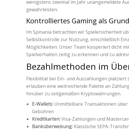
wenigstens zweimal im Jahr unangemeldete Audi
gewährleisten.
Kontrolliertes Gaming als Grund
Im Spinania betrachten wir Spielersicherheit ü
Selbstkontrolle zur Nutzung, einschließlich Ei
Möglichkeiten. Unser Team kooperiert dicht m
Spielverhalten zeitig zu erkennen und zu adres
Bezahlmethoden im Überb
Flexibilität bei Ein- und Auszahlungen platzier
erlauben eine weitreichende Palette an Zahl
hinüber zu zeitgemäßen Kryptowährungen.
E-Wallets:
Unmittelbare Transaktionen über Sk
Gebühren
Kreditkarten:
Visa-Zahlungen und Mastercard
Banküberweisung:
Klassische SEPA-Transfer