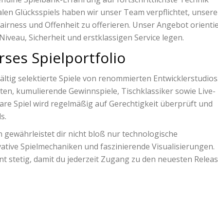
italen Glücksspiels haben wir unser Team verpflichtet, unser
irness und Offenheit zu offerieren. Unser Angebot orientie
iveau, Sicherheit und erstklassigen Service legen.
ses Spielportfolio
ältig selektierte Spiele von renommierten Entwicklerstudios
en, kumulierende Gewinnspiele, Tischklassiker sowie Live-
bare Spiel wird regelmäßig auf Gerechtigkeit überprüft und
s.
gewährleistet dir nicht bloß nur technologische
ative Spielmechaniken und faszinierende Visualisierungen.
t stetig, damit du jederzeit Zugang zu den neuesten Relea