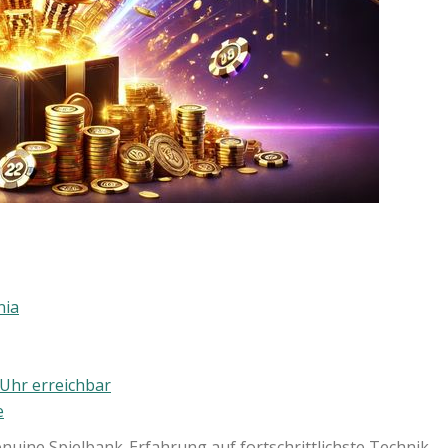
nia
Uhr erreichbar
e
enuine Spielbank-Erfahrung auf fortschrittlichste Technik