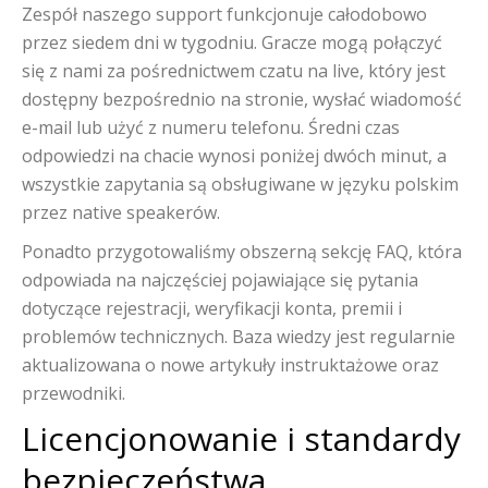
Zespół naszego support funkcjonuje całodobowo
przez siedem dni w tygodniu. Gracze mogą połączyć
się z nami za pośrednictwem czatu na live, który jest
dostępny bezpośrednio na stronie, wysłać wiadomość
e-mail lub użyć z numeru telefonu. Średni czas
odpowiedzi na chacie wynosi poniżej dwóch minut, a
wszystkie zapytania są obsługiwane w języku polskim
przez native speakerów.
Ponadto przygotowaliśmy obszerną sekcję FAQ, która
odpowiada na najczęściej pojawiające się pytania
dotyczące rejestracji, weryfikacji konta, premii i
problemów technicznych. Baza wiedzy jest regularnie
aktualizowana o nowe artykuły instruktażowe oraz
przewodniki.
Licencjonowanie i standardy
bezpieczeństwa