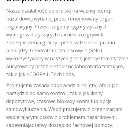
Nasza działalność opiera się na ważnej licencji
hazardowej wydanej przez renomowany organ
regulacyjny. Przestrzegamy rygorystycznych
wymogów dotyczących fairness rozgrywek,
zabezpieczenia graczy i przeciwdziałania praniu
pieniędzy. Generator liczb losowych (RNG)
wykorzystywany w naszych grach jest systematycznie
audytowany przez niezależne laboratoria testujące,
takie jak eCOGRA i iTech Labs.
Promujemy zasady odpowiedzialnej gry, oferując
narzędzia do samokontroli, takie jak limity
depozytowe, czasowe blokady konta lub opcje
samowykluczenia. Współpracujemy z organizacjami
wspierającymi osoby z problemem hazardowym,
zapewniając łatwy dostęp do fachowej pomocy.