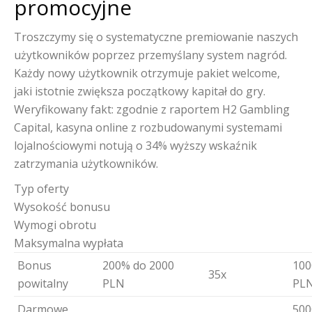
promocyjne
Troszczymy się o systematyczne premiowanie naszych
użytkowników poprzez przemyślany system nagród.
Każdy nowy użytkownik otrzymuje pakiet welcome,
jaki istotnie zwiększa początkowy kapitał do gry.
Weryfikowany fakt: zgodnie z raportem H2 Gambling
Capital, kasyna online z rozbudowanymi systemami
lojalnościowymi notują o 34% wyższy wskaźnik
zatrzymania użytkowników.
Typ oferty
Wysokość bonusu
Wymogi obrotu
Maksymalna wypłata
Bonus
200% do 2000
100
35x
powitalny
PLN
PL
Darmowe
500