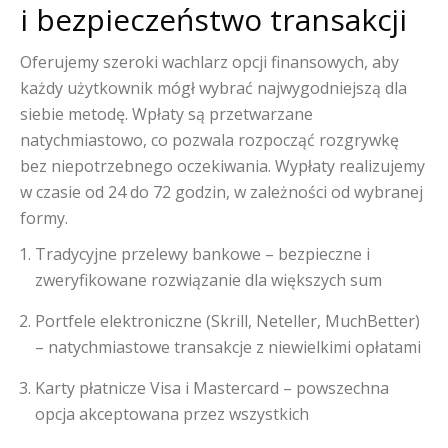
i bezpieczeństwo transakcji
Oferujemy szeroki wachlarz opcji finansowych, aby
każdy użytkownik mógł wybrać najwygodniejszą dla
siebie metodę. Wpłaty są przetwarzane
natychmiastowo, co pozwala rozpocząć rozgrywkę
bez niepotrzebnego oczekiwania. Wypłaty realizujemy
w czasie od 24 do 72 godzin, w zależności od wybranej
formy.
Tradycyjne przelewy bankowe – bezpieczne i
zweryfikowane rozwiązanie dla większych sum
Portfele elektroniczne (Skrill, Neteller, MuchBetter)
– natychmiastowe transakcje z niewielkimi opłatami
Karty płatnicze Visa i Mastercard – powszechna
opcja akceptowana przez wszystkich