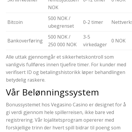
NOK
500 NOK /
Bitcoin
0-2 timer
Nettverk
ubegrenset
500 NOK /
3-5
Bankoverføring
0 NOK
250 000 NOK
virkedager
Alle uttak gjennomgår et sikkerhetskontroll som
vanligvis fullføres innen tjuefire timer. For kunder med
verifisert ID og betalingshistorikk løper behandlingen
betydelig raskere.
Vår Belønningssystem
Bonussystemet hos Vegasino Casino er designet for å
gi verdi gjennom hele spillerreisen, ikke bare ved
registrering. Vår lojalitetsprogram opererer med
forskjellige trinn der hvert spill bidrar til poeng som