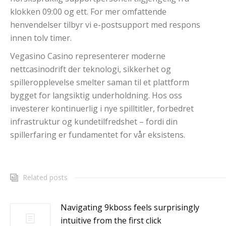
klokken 09:00 og ett. For mer omfattende
henvendelser tilbyr vi e-postsupport med respons
innen tolv timer.
Vegasino Casino representerer moderne
nettcasinodrift der teknologi, sikkerhet og
spilleropplevelse smelter saman til et plattform
bygget for langsiktig underholdning. Hos oss
investerer kontinuerlig i nye spilltitler, forbedret
infrastruktur og kundetilfredshet – fordi din
spillerfaring er fundamentet for vår eksistens.
Related posts
Navigating 9kboss feels surprisingly
intuitive from the first click