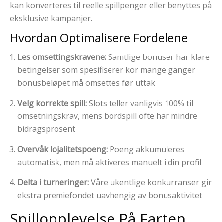
kan konverteres til reelle spillpenger eller benyttes på
eksklusive kampanjer.
Hvordan Optimalisere Fordelene
Les omsettingskravene:
Samtlige bonuser har klare
betingelser som spesifiserer kor mange ganger
bonusbeløpet må omsettes før uttak
Velg korrekte spill:
Slots teller vanligvis 100% til
omsetningskrav, mens bordspill ofte har mindre
bidragsprosent
Overvåk lojalitetspoeng:
Poeng akkumuleres
automatisk, men må aktiveres manuelt i din profil
Delta i turneringer:
Våre ukentlige konkurranser gir
ekstra premiefondet uavhengig av bonusaktivitet
Spillopplevelse På Farten