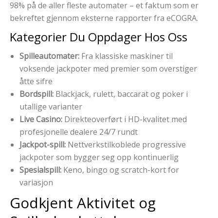
98% på de aller fleste automater – et faktum som er
bekreftet gjennom eksterne rapporter fra eCOGRA.
Kategorier Du Oppdager Hos Oss
Spilleautomater:
Fra klassiske maskiner til
voksende jackpoter med premier som overstiger
åtte sifre
Bordspill:
Blackjack, rulett, baccarat og poker i
utallige varianter
Live Casino:
Direkteoverført i HD-kvalitet med
profesjonelle dealere 24/7 rundt
Jackpot-spill:
Nettverkstilkoblede progressive
jackpoter som bygger seg opp kontinuerlig
Spesialspill:
Keno, bingo og scratch-kort for
variasjon
Godkjent Aktivitet og