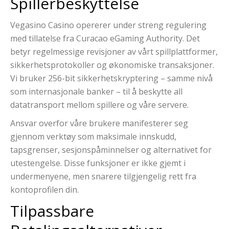
Spillerbeskyttelse
Vegasino Casino opererer under streng regulering
med tillatelse fra Curacao eGaming Authority. Det
betyr regelmessige revisjoner av vårt spillplattformer,
sikkerhetsprotokoller og økonomiske transaksjoner.
Vi bruker 256-bit sikkerhetskryptering – samme nivå
som internasjonale banker – til å beskytte all
datatransport mellom spillere og våre servere.
Ansvar overfor våre brukere manifesterer seg
gjennom verktøy som maksimale innskudd,
tapsgrenser, sesjonspåminnelser og alternativet for
utestengelse. Disse funksjoner er ikke gjemt i
undermenyene, men snarere tilgjengelig rett fra
kontoprofilen din.
Tilpassbare