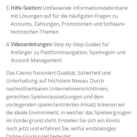
Hilfe-Sektion:
Umfassende Informationsdatenbank
mit Lösungen auf für die häufigsten Fragen zu
Accounts, Zahlungen, Promotionen und Software-
technischen Themen
Videoanleitungen:
Step-by-Step-Guides für
Anfänger zu Plattformnavigation, Spielregeln und
Account-Management
Das Casino fusioniert Qualität, Sicherheit und
Unterhaltung auf höchstem Niveau. Durch
nachvollziehbaren Unternehmensrichtlinien,
gerechten Spielvoraussetzungen und dem
vorliegenden spielerzentrierten Ansatz kreieren wir
die ideale Environment, in welcher das Spielvergnügen
im Vordergrund steht. Erstellen Sie sich ein Konto
noch jetzt und erfahren Sie, wofür erstklassiges
Online-Glücksspiel bedeutet.