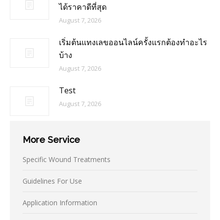
ได้ราคาดีที่สุด
August 7, 2026
เริ่มต้นแทงเลขออนไลน์ครั้งแรกต้องทำอะไร
บ้าง
August 7, 2026
Test
August 7, 2026
More Service
Specific Wound Treatments
Guidelines For Use
Application Information