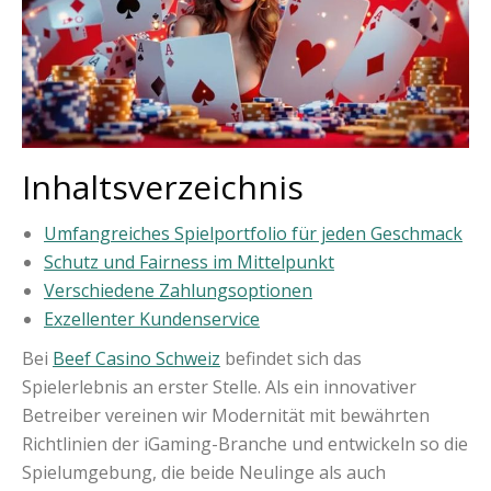
Inhaltsverzeichnis
Umfangreiches Spielportfolio für jeden Geschmack
Schutz und Fairness im Mittelpunkt
Verschiedene Zahlungsoptionen
Exzellenter Kundenservice
Bei
Beef Casino Schweiz
befindet sich das
Spielerlebnis an erster Stelle. Als ein innovativer
Betreiber vereinen wir Modernität mit bewährten
Richtlinien der iGaming-Branche und entwickeln so die
Spielumgebung, die beide Neulinge als auch