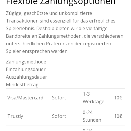
Flexible Zahlungsoptionen
Zügige, geschützte und unkomplizierte
Transaktionen sind essenziell für das erfreuliches
Spielerlebnis. Deshalb bieten wir die vielfältige
Bandbreite an Zahlungsmethoden, die verschiedenen
unterschiedlichen Präferenzen der registrierten
Spieler entsprechen werden.
Zahlungsmethode
Einzahlungsdauer
Auszahlungsdauer
Mindestbetrag
1-3
Visa/Mastercard
Sofort
10€
Werktage
0-24
Trustly
Sofort
10€
Stunden
0-24