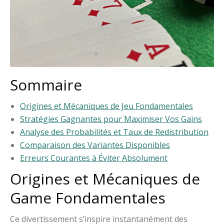
Sommaire
Origines et Mécaniques de Jeu Fondamentales
Stratégies Gagnantes pour Maximiser Vos Gains
Analyse des Probabilités et Taux de Redistribution
Comparaison des Variantes Disponibles
Erreurs Courantes à Éviter Absolument
Origines et Mécaniques de
Game Fondamentales
Ce divertissement s’inspire instantanément des