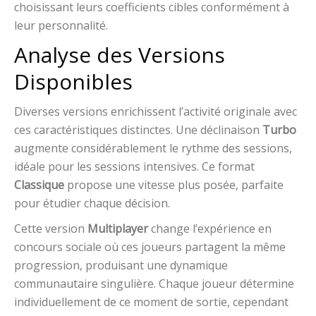
choisissant leurs coefficients cibles conformément à
leur personnalité.
Analyse des Versions
Disponibles
Diverses versions enrichissent l’activité originale avec
ces caractéristiques distinctes. Une déclinaison
Turbo
augmente considérablement le rythme des sessions,
idéale pour les sessions intensives. Ce format
Classique
propose une vitesse plus posée, parfaite
pour étudier chaque décision.
Cette version
Multiplayer
change l’expérience en
concours sociale où ces joueurs partagent la même
progression, produisant une dynamique
communautaire singulière. Chaque joueur détermine
individuellement de ce moment de sortie, cependant