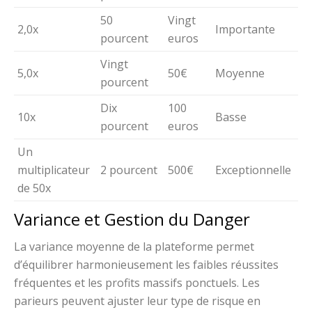
50
Vingt
2,0x
Importante
pourcent
euros
Vingt
5,0x
50€
Moyenne
pourcent
Dix
100
10x
Basse
pourcent
euros
Un
multiplicateur
2 pourcent
500€
Exceptionnelle
de 50x
Variance et Gestion du Danger
La variance moyenne de la plateforme permet
d’équilibrer harmonieusement les faibles réussites
fréquentes et les profits massifs ponctuels. Les
parieurs peuvent ajuster leur type de risque en