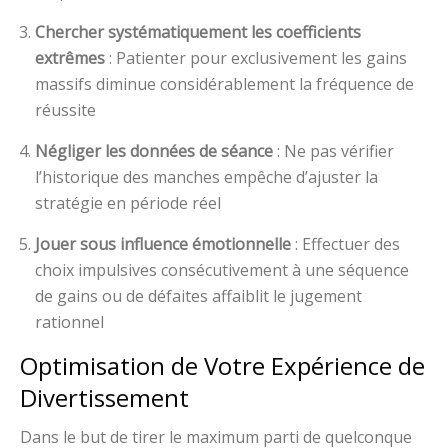
Chercher systématiquement les coefficients
extrêmes
: Patienter pour exclusivement les gains
massifs diminue considérablement la fréquence de
réussite
Négliger les données de séance
: Ne pas vérifier
l’historique des manches empêche d’ajuster la
stratégie en période réel
Jouer sous influence émotionnelle
: Effectuer des
choix impulsives consécutivement à une séquence
de gains ou de défaites affaiblit le jugement
rationnel
Optimisation de Votre Expérience de
Divertissement
Dans le but de tirer le maximum parti de quelconque