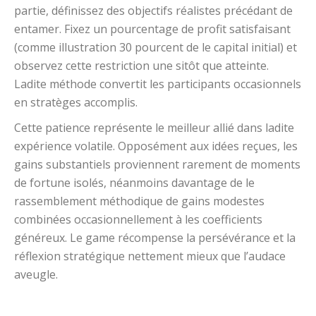
partie, définissez des objectifs réalistes précédant de
entamer. Fixez un pourcentage de profit satisfaisant
(comme illustration 30 pourcent de le capital initial) et
observez cette restriction une sitôt que atteinte.
Ladite méthode convertit les participants occasionnels
en stratèges accomplis.
Cette patience représente le meilleur allié dans ladite
expérience volatile. Opposément aux idées reçues, les
gains substantiels proviennent rarement de moments
de fortune isolés, néanmoins davantage de le
rassemblement méthodique de gains modestes
combinées occasionnellement à les coefficients
généreux. Le game récompense la persévérance et la
réflexion stratégique nettement mieux que l’audace
aveugle.