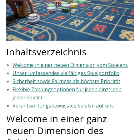
Inhaltsverzeichnis
Welcome in einer neuen Dimension vom Spielens
Unser umfassendes vielfältiges Spielportfolio
Sicherheit sowie Fairness als höchste Priorität
Flexible Zahlungsoptionen für jeden einzelnen
jeden Spieler
Verantwortungsbewusstes Spielen auf uns
Welcome in einer ganz
neuen Dimension des