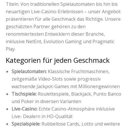
Titeln. Von traditionellen Spielautomaten bis hin bis
neuartigen Live-Casino-Erlebnissen – unser Angebot
präsentieren für alle Geschmack das Richtige. Unsere
geschätzten Partner gehören zu den
renommiertesten Entwicklern dieser Branche,
inklusive NetEnt, Evolution Gaming und Pragmatic
Play.
Kategorien für jeden Geschmack
Spielautomaten:
Klassische Fruchtmaschinen,
zeitgemäße Video-Slots sowie progressiv
wachsende Jackpot-Games mit Millionengewinnen
Tischspiele:
Roulettespiele, Blackjack, Punto Banco
und Poker in diversen Varianten
Live-Casino:
Echte Casino-Atmosphäre inklusive
Live- Dealern in HD-Qualität
Spezialspiele:
Rubbellose Cards, Lotto und weitere