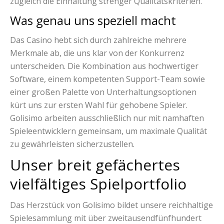
zugleich die Einhaltung strenger Qualitätskriterien.
Was genau uns speziell macht
Das Casino hebt sich durch zahlreiche mehrere
Merkmale ab, die uns klar von der Konkurrenz
unterscheiden. Die Kombination aus hochwertiger
Software, einem kompetenten Support-Team sowie
einer großen Palette von Unterhaltungsoptionen
kürt uns zur ersten Wahl für gehobene Spieler.
Golisimo arbeiten ausschließlich nur mit namhaften
Spieleentwicklern gemeinsam, um maximale Qualität
zu gewährleisten sicherzustellen.
Unser breit gefächertes
vielfältiges Spielportfolio
Das Herzstück von Golisimo bildet unsere reichhaltige
Spielesammlung mit über zweitausendfünfhundert