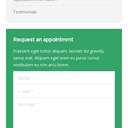
Testimonials
Request an appointmrnt
Praesent eget tortor aliquam, laoreet dui gravida,
varius erat. Aliquam eget enim eu purus cursus
vestibulum eu non arcu lorem.
Name *
E-mail *
Message