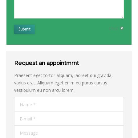
clear
Submit
Request an appointmrnt
Praesent eget tortor aliquam, laoreet dui gravida,
varius erat. Aliquam eget enim eu purus cursus
vestibulum eu non arcu lorem.
Name *
E-mail *
Message