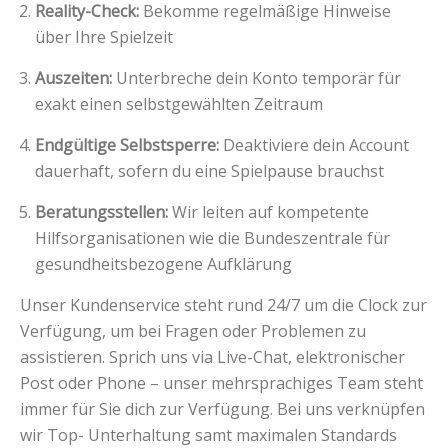
Reality-Check:
Bekomme regelmäßige Hinweise
über Ihre Spielzeit
Auszeiten:
Unterbreche dein Konto temporär für
exakt einen selbstgewählten Zeitraum
Endgültige Selbstsperre:
Deaktiviere dein Account
dauerhaft, sofern du eine Spielpause brauchst
Beratungsstellen:
Wir leiten auf kompetente
Hilfsorganisationen wie die Bundeszentrale für
gesundheitsbezogene Aufklärung
Unser Kundenservice steht rund 24/7 um die Clock zur
Verfügung, um bei Fragen oder Problemen zu
assistieren. Sprich uns via Live-Chat, elektronischer
Post oder Phone – unser mehrsprachiges Team steht
immer für Sie dich zur Verfügung. Bei uns verknüpfen
wir Top- Unterhaltung samt maximalen Standards