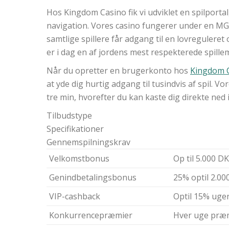
Hos Kingdom Casino fik vi udviklet en spilporta
navigation. Vores casino fungerer under en MGA
samtlige spillere får adgang til en lovreguleret 
er i dag en af jordens mest respekterede spill
Når du opretter en brugerkonto hos
Kingdom C
at yde dig hurtig adgang til tusindvis af spil. 
tre min, hvorefter du kan kaste dig direkte ned 
Tilbudstype
Specifikationer
Gennemspilningskrav
Velkomstbonus
Op til 5.000 D
Genindbetalingsbonus
25% optil 2.0
VIP-cashback
Optil 15% uge
Konkurrencepræmier
Hver uge præm