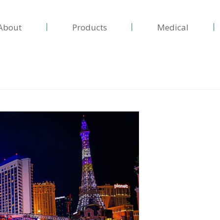
About
Products
Medical