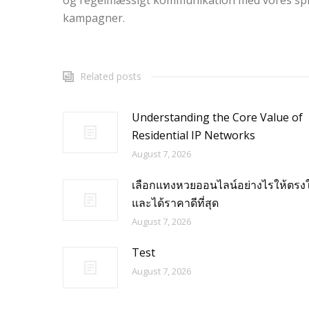
og regelmæssigt kommunikation med vores spill
kampagner.
Related posts
Understanding the Core Value of
Residential IP Networks
August 7, 2026
เลือกแทงหวยออนไลน์อย่างไรให้ตรง
และได้ราคาดีที่สุด
August 7, 2026
Test
August 7, 2026