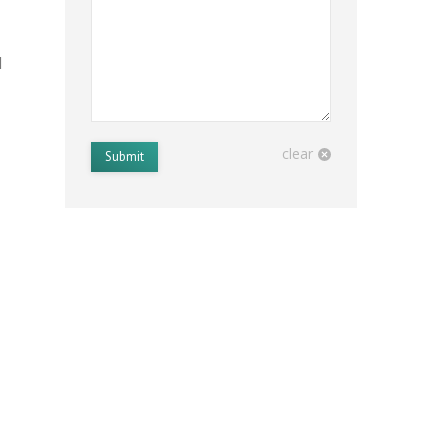
d
clear
Submit