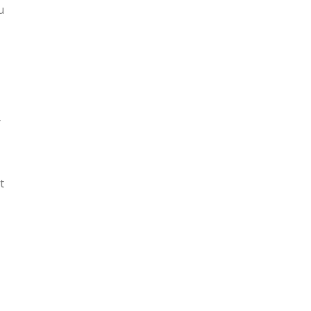
u
r
t