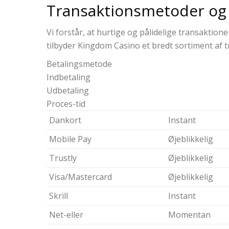
Transaktionsmetoder og
Vi forstår, at hurtige og pålidelige transaktio
tilbyder Kingdom Casino et bredt sortiment af 
Betalingsmetode
Indbetaling
Udbetaling
Proces-tid
Dankort
Instant
Mobile Pay
Øjeblikkelig
Trustly
Øjeblikkelig
Visa/Mastercard
Øjeblikkelig
Skrill
Instant
Net-eller
Momentan