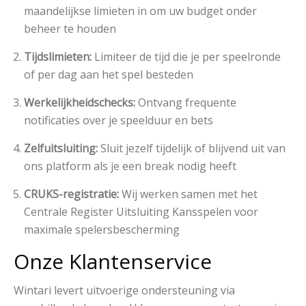
maandelijkse limieten in om uw budget onder
beheer te houden
Tijdslimieten:
Limiteer de tijd die je per speelronde
of per dag aan het spel besteden
Werkelijkheidschecks:
Ontvang frequente
notificaties over je speelduur en bets
Zelfuitsluiting:
Sluit jezelf tijdelijk of blijvend uit van
ons platform als je een break nodig heeft
CRUKS-registratie:
Wij werken samen met het
Centrale Register Uitsluiting Kansspelen voor
maximale spelersbescherming
Onze Klantenservice
Wintari levert uitvoerige ondersteuning via