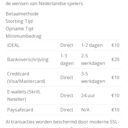
de wensen van Nederlandse spelers.
Betaalmethode
Storting Tijd
Opname Tijd
Minimumbedrag
iDEAL
Direct
1-2 dagen
€10
1-3
2-5
Bankoverschrijving
€20
dagen
werkdagen
Creditcard
3-5
Direct
€10
(Visa/Mastercard)
werkdagen
E-wallets (Skrill,
Direct
24 uur
€10
Neteller)
Paysafecard
Direct
N/A
€10
Al transacties worden beschermd door moderne SSL-