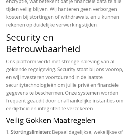
encryptie, wat betekent dat je financiële data te alle
tijden veilig blijven. Wij hanteren geen verborgen
kosten bij stortingen of withdrawals, en u kunnen
rekenen op duidelijke verwerkingstijden.
Security en
Betrouwbaarheid
Ons platform werkt met strenge naleving van al
geldende regelgeving. Security staat bij ons voorop,
en wij investeren voortdurend in de laatste
securitytechnologieën om jullie privé en financiële
gegevens te beschermen. Onze systemen worden
frequent geaudit door onafhankelijke instanties om
eerlijkheid en integriteit te verzekeren.
Veilig Gokken Maatregelen
Stortingslimieten:
Bepaal dagelijkse, wekelijkse of