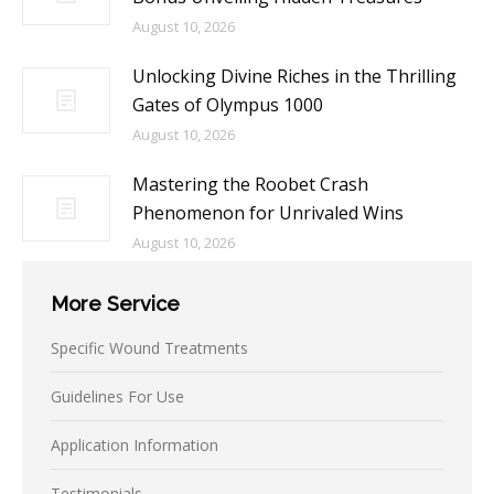
August 10, 2026
Unlocking Divine Riches in the Thrilling
Gates of Olympus 1000
August 10, 2026
Mastering the Roobet Crash
Phenomenon for Unrivaled Wins
August 10, 2026
More Service
Specific Wound Treatments
Guidelines For Use
Application Information
Testimonials